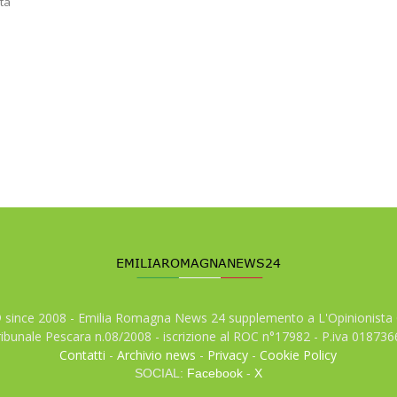
ta
© since 2008 - Emilia Romagna News 24 supplemento a L'Opinionista 
tribunale Pescara n.08/2008 - iscrizione al ROC n°17982 - P.iva 01873
Contatti
-
Archivio news
-
Privacy
-
Cookie Policy
SOCIAL:
Facebook
-
X