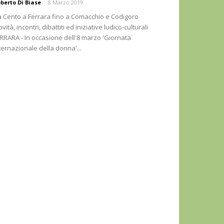
berto Di Biase
-
8 Marzo 2019
 Cento a Ferrara fino a Comacchio e Codigoro
tività, incontri, dibattiti ed iniziative ludico-culturali
RRARA - In occasione dell'8 marzo 'Giornata
ternazionale della donna'...