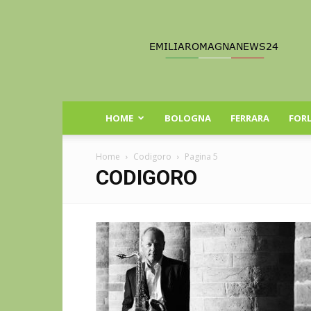
Emilia
Romagna
News
24
HOME
BOLOGNA
FERRARA
FORL
Home
Codigoro
Pagina 5
CODIGORO