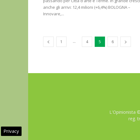
passando per Città d'arte e Terme. In grande cresci
anche gli arrivi: 12,4 milioni (+6,4%) BOLOGNA –
Innovare,...
...
1
4
5
6
L'Opinionista 
reg. 
Privacy