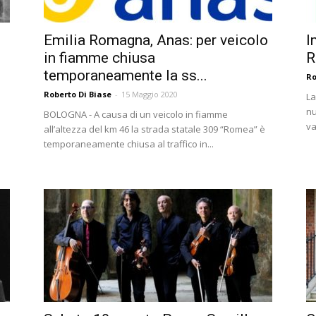
Emilia Romagna, Anas: per veicolo
I
in fiamme chiusa
R
temporaneamente la ss...
Ro
Roberto Di Biase
-
15 Maggio 2020
La
nu
BOLOGNA - A causa di un veicolo in fiamme
va
all’altezza del km 46 la strada statale 309 “Romea” è
temporaneamente chiusa al traffico in...