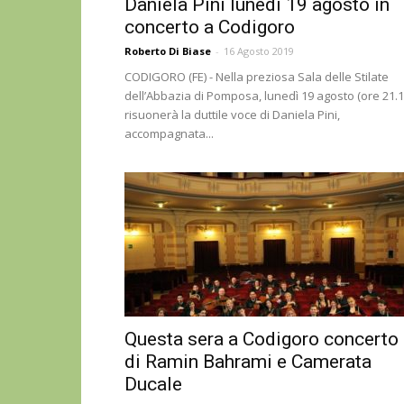
Daniela Pini lunedì 19 agosto in
concerto a Codigoro
Roberto Di Biase
-
16 Agosto 2019
CODIGORO (FE) - Nella preziosa Sala delle Stilate
dell’Abbazia di Pomposa, lunedì 19 agosto (ore 21.1
risuonerà la duttile voce di Daniela Pini,
accompagnata...
Questa sera a Codigoro concerto
di Ramin Bahrami e Camerata
Ducale