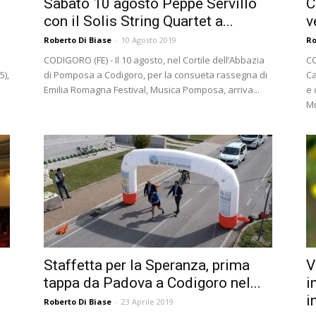
Sabato 10 agosto Peppe Servillo
C
con il Solis String Quartet a...
v
Roberto Di Biase
-
10 Agosto 2019
Ro
CODIGORO (FE) - Il 10 agosto, nel Cortile dell’Abbazia
CO
5),
di Pomposa a Codigoro, per la consueta rassegna di
Ca
Emilia Romagna Festival, Musica Pomposa, arriva...
e 
Mu
Staffetta per la Speranza, prima
V
tappa da Padova a Codigoro nel...
i
i
Roberto Di Biase
-
23 Aprile 2019