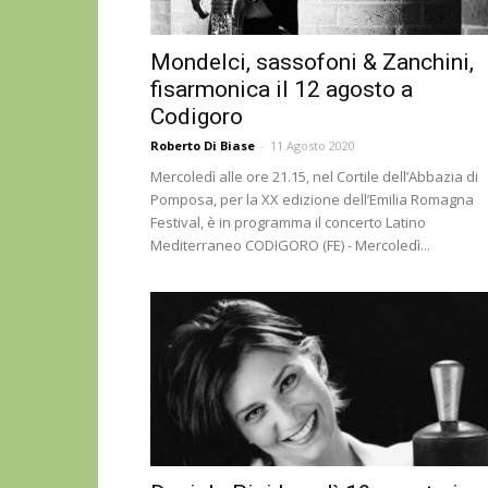
Mondelci, sassofoni & Zanchini,
fisarmonica il 12 agosto a
Codigoro
Roberto Di Biase
-
11 Agosto 2020
Mercoledì alle ore 21.15, nel Cortile dell’Abbazia di
Pomposa, per la XX edizione dell’Emilia Romagna
Festival, è in programma il concerto Latino
Mediterraneo CODIGORO (FE) - Mercoledì...