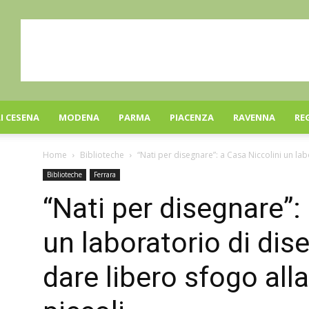
I CESENA
MODENA
PARMA
PIACENZA
RAVENNA
RE
Home
Biblioteche
“Nati per disegnare”: a Casa Niccolini un lab
Biblioteche
Ferrara
“Nati per disegnare”:
un laboratorio di dis
dare libero sfogo alla