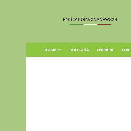
Emilia
Romagna
News
24
HOME
BOLOGNA
FERRARA
FORL