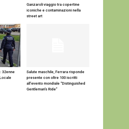
Ganzaroli viaggio tra copertine
iconiche e contaminazioni nella
street art
o: 32enne
Salute maschile, Ferrara risponde
 Locale
presente con oltre 100 iscritti
all’evento mondiale “Distinguished
Gentleman’s Ride”