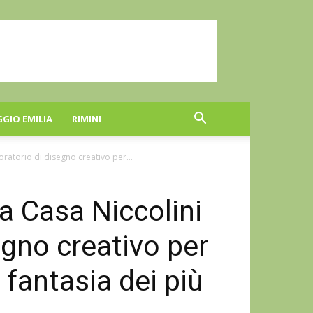
GGIO EMILIA
RIMINI
oratorio di disegno creativo per...
 a Casa Niccolini
egno creativo per
 fantasia dei più