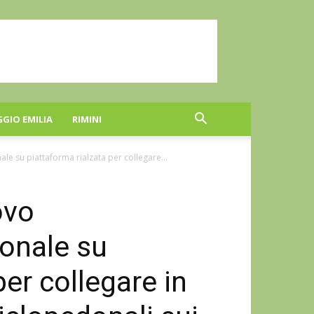
GGIO EMILIA
RIMINI
e su piattaforma rialzata per collegare...
ovo
onale su
per collegare in