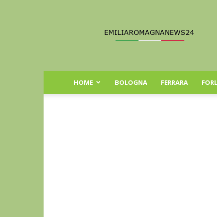
Emilia
Romagna
News
24
HOME
BOLOGNA
FERRARA
FORL