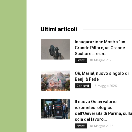
Ultimi articoli
Inaugurazione Mostra “un
Grande Pittore, un Grande
Scultore … e un...
18 Maggio 2026
Eventi
Oh, Maria!, nuovo singolo di
Benji & Fede
18 Maggio 2026
Concerti
Il nuovo Osservatorio
idrometeorologico
dell’Università di Parma, sull
scia del lavoro...
18 Maggio 2026
Eventi