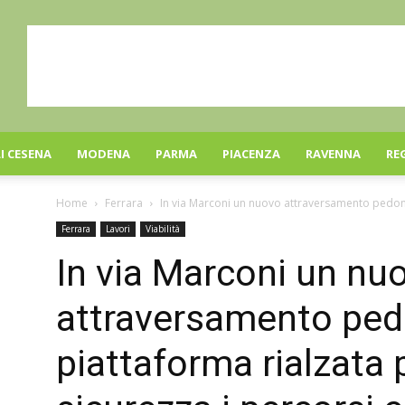
I CESENA
MODENA
PARMA
PIACENZA
RAVENNA
RE
Home
Ferrara
In via Marconi un nuovo attraversamento pedonal
Ferrara
Lavori
Viabilità
In via Marconi un nu
attraversamento ped
piattaforma rialzata 