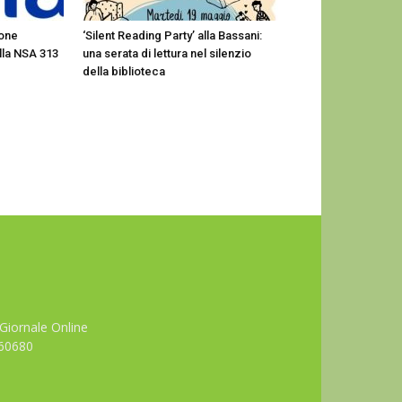
ione
‘Silent Reading Party’ alla Bassani:
ella NSA 313
una serata di lettura nel silenzio
della biblioteca
Giornale Online
660680