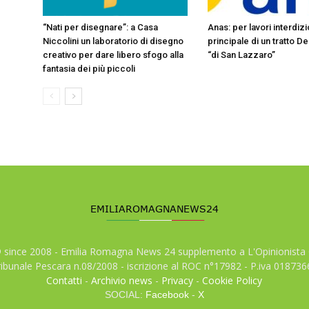
“Nati per disegnare”: a Casa
Anas: per lavori interdiz
Niccolini un laboratorio di disegno
principale di un tratto D
creativo per dare libero sfogo alla
“di San Lazzaro”
fantasia dei più piccoli
© since 2008 - Emilia Romagna News 24 supplemento a L'Opinionista 
tribunale Pescara n.08/2008 - iscrizione al ROC n°17982 - P.iva 01873
Contatti
-
Archivio news
-
Privacy
-
Cookie Policy
SOCIAL:
Facebook
-
X