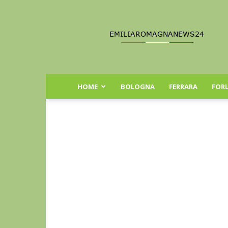
Emilia
Romagna
News
24
HOME
BOLOGNA
FERRARA
FORL