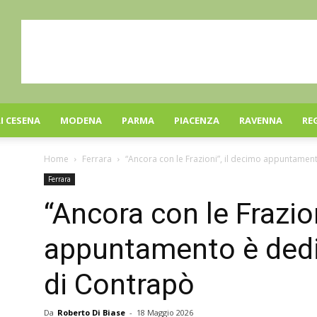
I CESENA
MODENA
PARMA
PIACENZA
RAVENNA
RE
Home
Ferrara
“Ancora con le Frazioni”, il decimo appuntamento 
Ferrara
“Ancora con le Frazion
appuntamento è dedic
di Contrapò
Da
Roberto Di Biase
-
18 Maggio 2026