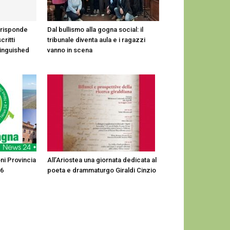
 risponde
Dal bullismo alla gogna social: il
critti
tribunale diventa aula e i ragazzi
tinguished
vanno in scena
ni Provincia
All’Ariostea una giornata dedicata al
26
poeta e drammaturgo Giraldi Cinzio