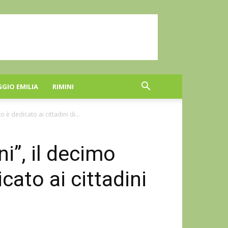
GGIO EMILIA
RIMINI
è dedicato ai cittadini di...
i”, il decimo
ato ai cittadini