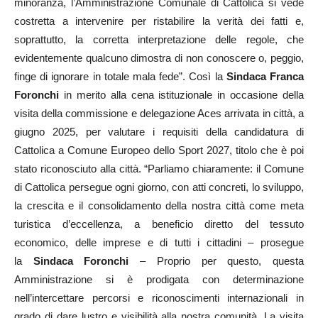
minoranza, l’Amministrazione Comunale di Cattolica si vede
costretta a intervenire per ristabilire la verità dei fatti e,
soprattutto, la corretta interpretazione delle regole, che
evidentemente qualcuno dimostra di non conoscere o, peggio,
finge di ignorare in totale mala fede”. Così la
Sindaca Franca
Foronchi
in merito alla cena istituzionale in occasione della
visita della commissione e delegazione Aces arrivata in città, a
giugno 2025, per valutare i requisiti della candidatura di
Cattolica a Comune Europeo dello Sport 2027, titolo che è poi
stato riconosciuto alla città. “Parliamo chiaramente: il Comune
di Cattolica persegue ogni giorno, con atti concreti, lo sviluppo,
la crescita e il consolidamento della nostra città come meta
turistica d’eccellenza, a beneficio diretto del tessuto
economico, delle imprese e di tutti i cittadini – prosegue
la
Sindaca Foronchi
– Proprio per questo, questa
Amministrazione si è prodigata con determinazione
nell’intercettare percorsi e riconoscimenti internazionali in
grado di dare lustro e visibilità alla nostra comunità. La visita