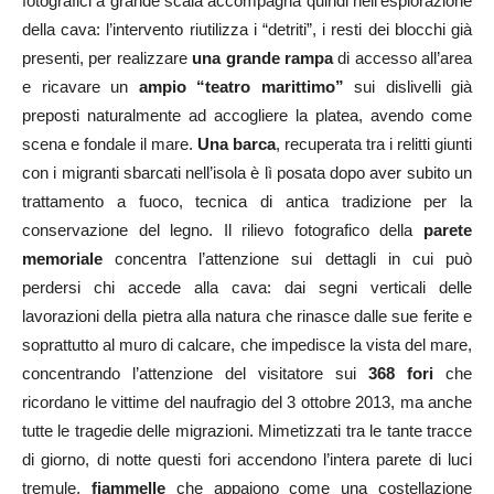
fotografici a grande scala accompagna quindi nell’esplorazione
della cava: l’intervento riutilizza i “detriti”, i resti dei blocchi già
presenti, per realizzare
una grande rampa
di accesso all’area
e ricavare un
ampio “teatro marittimo”
sui dislivelli già
preposti naturalmente ad accogliere la platea, avendo come
scena e fondale il mare.
Una barca
, recuperata tra i relitti giunti
con i migranti sbarcati nell’isola è lì posata dopo aver subito un
trattamento a fuoco, tecnica di antica tradizione per la
conservazione del legno. Il rilievo fotografico della
parete
memoriale
concentra l’attenzione sui dettagli in cui può
perdersi chi accede alla cava: dai segni verticali delle
lavorazioni della pietra alla natura che rinasce dalle sue ferite e
soprattutto al muro di calcare, che impedisce la vista del mare,
concentrando l’attenzione del visitatore sui
368 fori
che
ricordano le vittime del naufragio del 3 ottobre 2013, ma anche
tutte le tragedie delle migrazioni. Mimetizzati tra le tante tracce
di giorno, di notte questi fori accendono l’intera parete di luci
tremule,
fiammelle
che appaiono come una costellazione