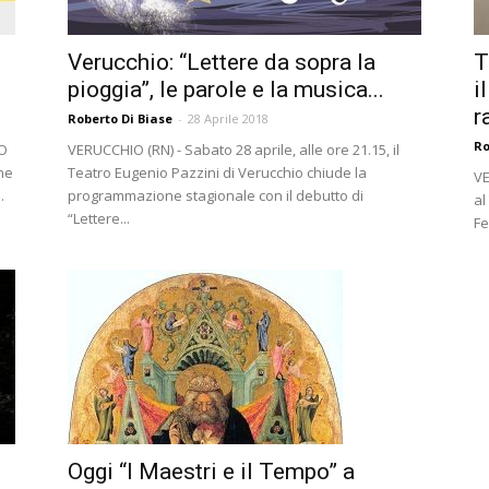
Verucchio: “Lettere da sopra la
T
pioggia”, le parole e la musica...
i
r
Roberto Di Biase
-
28 Aprile 2018
Ro
IO
VERUCCHIO (RN) - Sabato 28 aprile, alle ore 21.15, il
che
Teatro Eugenio Pazzini di Verucchio chiude la
VE
.
programmazione stagionale con il debutto di
al
“Lettere...
Fe
Oggi “I Maestri e il Tempo” a