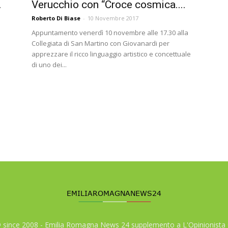
.
Verucchio con “Croce cosmica....
Roberto Di Biase
-
10 Novembre 2017
Appuntamento venerdì 10 novembre alle 17.30 alla
Collegiata di San Martino con Giovanardi per
apprezzare il ricco linguaggio artistico e concettuale
di uno dei...
© since 2008 - Emilia Romagna News 24 supplemento a L'Opinionista 