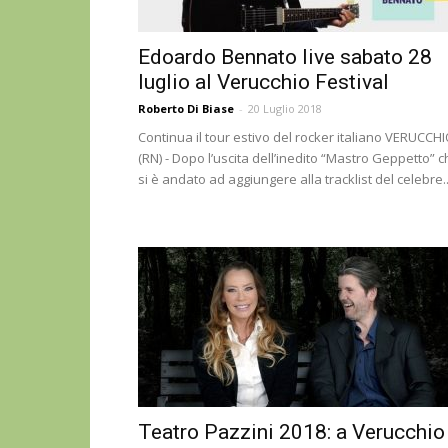
Edoardo Bennato live sabato 28
luglio al Verucchio Festival
Roberto Di Biase
-
20 Luglio 2018
Continua il tour estivo del rocker italiano VERUCCH
(RN) - Dopo l’uscita dell’inedito “Mastro Geppetto” 
si è andato ad aggiungere alla tracklist del celebre..
Teatro Pazzini 2018: a Verucchio