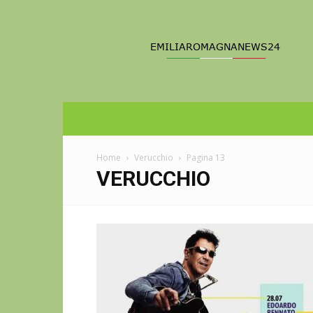
Emilia
Romagna
News
24
Home
Verucchio
Pagina 13
VERUCCHIO