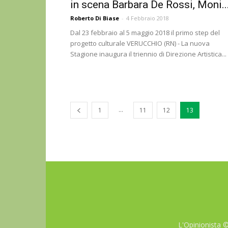
in scena Barbara De Rossi, Moni..
Roberto Di Biase
-
4 Febbraio 2018
Dal 23 febbraio al 5 maggio 2018 il primo step del
progetto culturale VERUCCHIO (RN) - La nuova
Stagione inaugura il triennio di Direzione Artistica...
...
1
11
12
13
L'Opinionista 