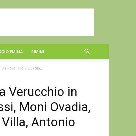
GGIO EMILIA
RIMINI
 De Rossi, Moni Ovadia,...
a Verucchio in
si, Moni Ovadia,
Villa, Antonio