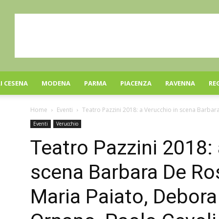
I CESENA
MODENA
PARMA
PIACENZA
RAVENNA
RE
Home
Eventi
Teatro Pazzini 2018: a Verucchio in scena Barbara
Eventi
Verucchio
Teatro Pazzini 2018: 
scena Barbara De Ros
Maria Paiato, Debora 