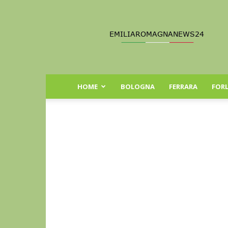
Emilia
Romagna
News
24
HOME
BOLOGNA
FERRARA
FORL