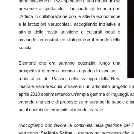
partecipazione di 1523 spettatori e una media di 152
presenze a spettacolo – lanciando gli Incontri con
l’Artista in collaborazione con le attività economiche
e le istituzioni verucchiesi, accogliendo iniziative e
attività delle realtà artistiche e culturali locali e
avviando un costruttivo dialogo con il mondo della
scuola.
Elementi che ora saranno potenziati lungo una
prospettiva di medio periodo in grado di rilanciare il
ruolo attivo del Pazzini nello sviluppo della Rete
Teatrale Valmarecchia attraverso un articolato progetto ch
aprile 2018 sperimentando un’ampia gamma di linguaggi, apren
varando una serie di proposte su misura per le scuole e lan
per il contributo femminile al mondo teatrale.
“Accogliamo con favore la continuità nella gestione del 
Verucchio,
Stefania Sabba
-,
memori del successo che la C