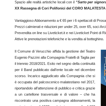
Spazio alle realtà artistiche locali con il
“Sarto per signor
XX Rassegna di Cori Polifonici del CORO MALATES
Vantaggioso Abbonamento a € 65 per i 6 spettacoli di Pros
Prezzi calmierati e riduzioni per under 25, over 65, soci A
Prevendita on line su Liveticket.it e nei Liveticket Point di 
Attive le prenotazioni telefoniche e la vendita al botteghino.
Il Comune di Verucchio affida la gestione del Teatro
Eugenio Pazzini alla Compagnia Fratelli di Taglia per
il triennio 2018/2021. Esito nel segno della continuità
per il Band pubblicato dall’ente locale nel dicembre
scorso. Incarico aggiudicato alla Compagnia che si
è occupata del palcoscenico malatestiano nel 2017,
riportandolo all’attenzione di pubblico e critica grazie
a un cartellone trasversale e di valore – che ha
riscontrato una positiva campagna abbonamenti, la