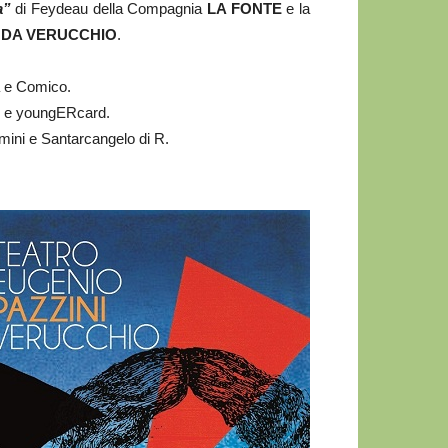
a”
di Feydeau della Compagnia
LA FONTE
e la
TA DA VERUCCHIO
.
a e Comico.
rci e youngERcard.
Rimini e Santarcangelo di R.