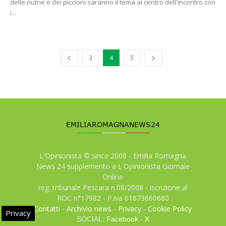
delle nutrie e dei piccioni saranno il tema al centro dell'incontro con
i...
3
4
5
L'Opinionista © since 2008 - Emilia Romagna
News 24 supplemento a L'Opinionista Giornale
Online
reg. tribunale Pescara n.08/2008 - iscrizione al
ROC n°17982 - P.iva 01873660680
Contatti
-
Archivio news
-
Privacy
-
Cookie Policy
Privacy
SOCIAL:
Facebook
-
X