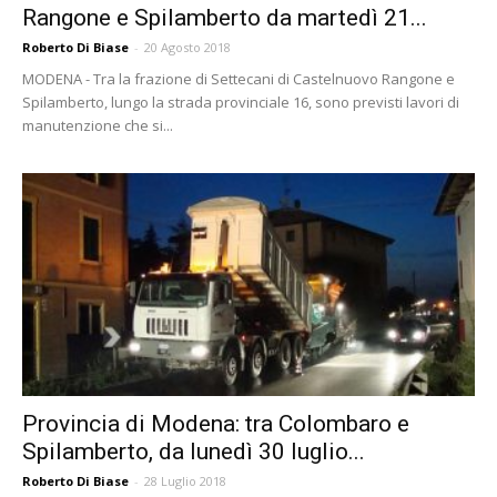
Rangone e Spilamberto da martedì 21...
Roberto Di Biase
-
20 Agosto 2018
MODENA - Tra la frazione di Settecani di Castelnuovo Rangone e
Spilamberto, lungo la strada provinciale 16, sono previsti lavori di
manutenzione che si...
Provincia di Modena: tra Colombaro e
Spilamberto, da lunedì 30 luglio...
Roberto Di Biase
-
28 Luglio 2018