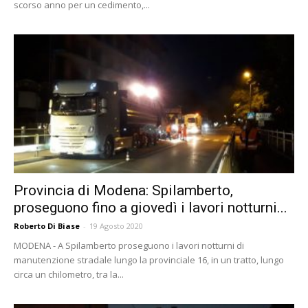
scorso anno per un cedimento,...
Provincia di Modena: Spilamberto,
proseguono fino a giovedì i lavori notturni...
Roberto Di Biase
-
19 Agosto 2020
MODENA - A Spilamberto proseguono i lavori notturni di
manutenzione stradale lungo la provinciale 16, in un tratto, lungo
circa un chilometro, tra la...