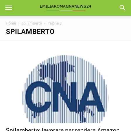
Home
Spilamberto
Pagina 3
SPILAMBERTO
Spilamberto: lavorare per rendere Amazon