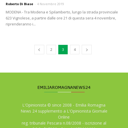
Roberto Di Biase
-
4 Novembre 2019
MODENA - Tra Modena e Spilamberto, lungo la strada provinciale
623 Vignolese, a partire dalle ore 21 di questa sera 4 novembre,
riprenderanno i...
2
3
4
L'Opinionista © since 2008 - Emilia Romagna
News 24 supplemento a L'Opinionista Giornale
Online
reg. tribunale Pescara n.08/2008 - iscrizione al