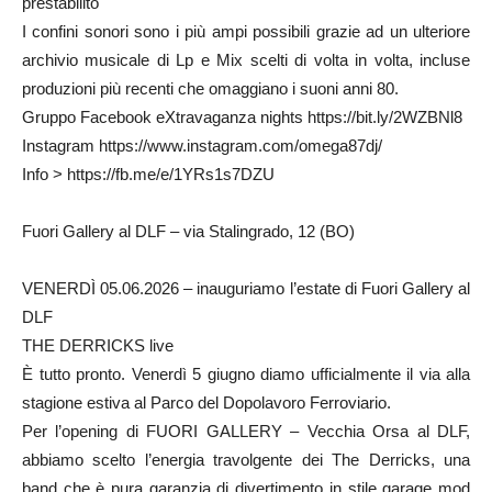
prestabilito
I confini sonori sono i più ampi possibili grazie ad un ulteriore
archivio musicale di Lp e Mix scelti di volta in volta, incluse
produzioni più recenti che omaggiano i suoni anni 80.
Gruppo Facebook eXtravaganza nights https://bit.ly/2WZBNl8
Instagram https://www.instagram.com/omega87dj/
Info > https://fb.me/e/1YRs1s7DZU
Fuori Gallery al DLF – via Stalingrado, 12 (BO)
VENERDÌ 05.06.2026 – inauguriamo l’estate di Fuori Gallery al
DLF
THE DERRICKS live
È tutto pronto. Venerdì 5 giugno diamo ufficialmente il via alla
stagione estiva al Parco del Dopolavoro Ferroviario.
Per l’opening di FUORI GALLERY – Vecchia Orsa al DLF,
abbiamo scelto l’energia travolgente dei The Derricks, una
band che è pura garanzia di divertimento in stile garage mod