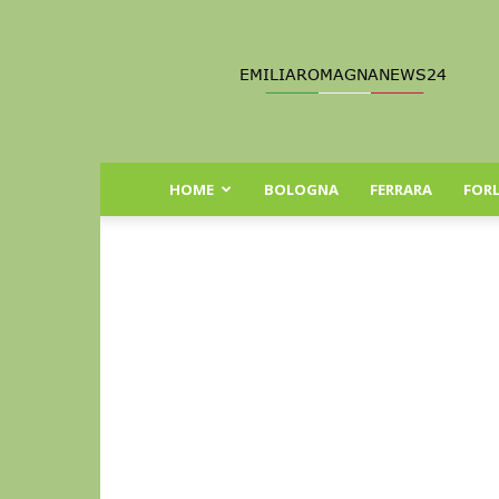
Emilia
Romagna
News
24
HOME
BOLOGNA
FERRARA
FORL