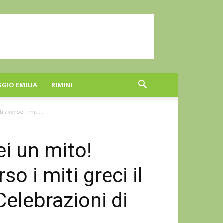
GGIO EMILIA
RIMINI
raverso i miti...
ei un mito!
so i miti greci il
elebrazioni di