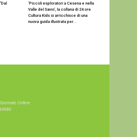
“Dal
‘Piccoli esploratori a Cesena e nella
Valle del Savio’, la collana di 24 ore
Cultura Kids si arricchisce di una
nuova guida illustrata per...
Giornale Online
660680