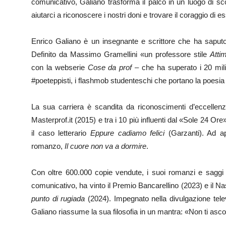
comunicativo, Galiano trasforma il palco in un luogo di sco
aiutarci a riconoscere i nostri doni e trovare il coraggio di es
Enrico Galiano è un insegnante e scrittore che ha saputo 
Definito da Massimo Gramellini «un professore stile
Atti
con la webserie
Cose da prof
– che ha superato i 20 mili
#poeteppisti, i flashmob studenteschi che portano la poesia 
La sua carriera è scandita da riconoscimenti d’eccellenza:
Masterprof.it (2015) e tra i 10 più influenti dal «Sole 24 O
il caso letterario
Eppure cadiamo felici
(Garzanti). Ad ap
romanzo,
Il cuore non va a dormire
.
Con oltre 600.000 copie vendute, i suoi romanzi e saggi s
comunicativo, ha vinto il Premio Bancarellino (2023) e il Nas
punto di rugiada
(2024). Impegnato nella divulgazione televi
Galiano riassume la sua filosofia in un mantra: «Non ti ascol