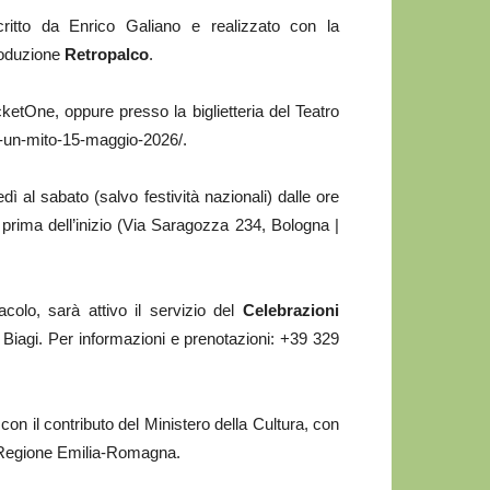
critto da Enrico Galiano e realizzato con la
roduzione
Retropalco
.
icketOne, oppure presso la biglietteria del Teatro
ei-un-mito-15-maggio-2026/.
ì al sabato (salvo festività nazionali) dalle ore
a prima dell’inizio (Via Saragozza 234, Bologna |
acolo, sarà attivo il servizio del
Celebrazioni
e Biagi. Per informazioni e prenotazioni: +39 329
on il contributo del Ministero della Cultura, con
a Regione Emilia-Romagna.