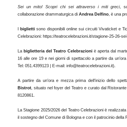
Sei un mito! Scopri chi sei attraverso i miti greci
, s
collaborazione drammaturgica di
Andrea Delfino
, è una p
I
biglietti
sono disponibili online sui circuiti Vivaticket e T
Celebrazioni: https://teatrocelebrazioni.it/stagione-25-26-s
La
biglietteria del Teatro Celebrazioni
è aperta dal marted
16 alle ore 19 e nei giorni di spettacolo a partire da un’or
Tel: 051.4399123 | E-mail: info@teatrocelebrazioni.it).
A partire da un’ora e mezza prima dell’inizio dello spett
Bistrot
, situato nel foyer del Teatro e curato dal Ristorant
8120861.
La Stagione 2025/2026 del Teatro Celebrazioni è realizzata c
il sostegno del Comune di Bologna e con il patrocinio dell