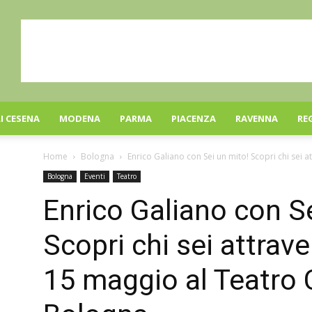
I CESENA
MODENA
PARMA
PIACENZA
RAVENNA
RE
Home
Bologna
Enrico Galiano con Sei un mito! Scopri chi sei att
Bologna
Eventi
Teatro
Enrico Galiano con S
Scopri chi sei attraver
15 maggio al Teatro C