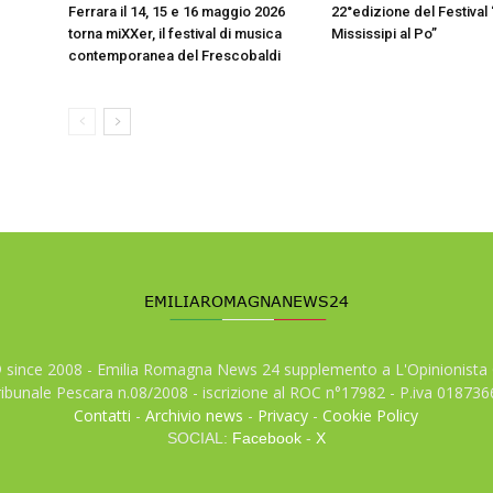
Ferrara il 14, 15 e 16 maggio 2026
22°edizione del Festival 
torna miXXer, il festival di musica
Mississipi al Po”
contemporanea del Frescobaldi
© since 2008 - Emilia Romagna News 24 supplemento a L'Opinionista 
tribunale Pescara n.08/2008 - iscrizione al ROC n°17982 - P.iva 01873
Contatti
-
Archivio news
-
Privacy
-
Cookie Policy
SOCIAL:
Facebook
-
X