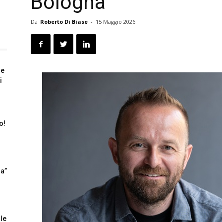
Bologna
Da
Roberto Di Biase
-
15 Maggio 2026
ze
i
o!
ia”
 le