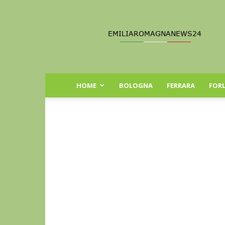
Emilia
Romagna
News
24
HOME
BOLOGNA
FERRARA
FORL