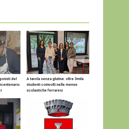
onisti del
A tavola senza glutine: oltre 3mila
bicentenario
studenti coinvolti nelle mense
i
scolastiche ferraresi