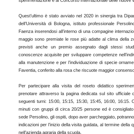
sperimentazione e al Concorso Internazionale delle nuove va
Quest’ultimo è stato avviato nel 2020 in sinergia tra Dipa
dell’Università di Bologna, istituto professionale Perso
Faenza inserendosi all’interno di una compagine internazio
maggio sono premiate le rose più adatte al clima della
previsti anche un premio assegnato dagli stessi stude
conoscenze acquisite per sviluppare competenze nell’indivi
alla manutenzione e per l’individuazione di specie ornament
Faventia, conferito alla rosa che riscuote maggior consenso
Per partecipare alla visita del roseto didattico sperime
prenotare attraverso la pagina dedicata sul sito ufficiale d
seguenti turni: 15:00, 15:15, 15:30, 15:45, 16:00, 16:15.
minuti con gruppi di circa 20/25 persone ed è consigliato
sede Persolino, gli ospiti, dopo aver parcheggiato, potrann
indicazioni per l’inizio della visita guidata, al termine della
nell’azienda agraria della scuola.