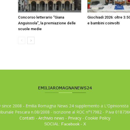
Concorso letterario “Giana
Giochiadi 2026: oltre 3.
Anguissola”, la premiazione delle
e bambini coinvolti
scuole medie
© since 2008 - Emilia Romagna News 24 supplemento a L'Opinionista 
tribunale Pescara n.08/2008 - iscrizione al ROC n°17982 - P.iva 01873
Contatti
-
Archivio news
-
Privacy
-
Cookie Policy
SOCIAL:
Facebook
-
X