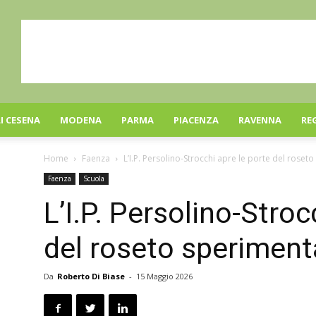
I CESENA
MODENA
PARMA
PIACENZA
RAVENNA
RE
Home
Faenza
L’I.P. Persolino-Strocchi apre le porte del roset
Faenza
Scuola
L’I.P. Persolino-Stroc
del roseto speriment
Da
Roberto Di Biase
-
15 Maggio 2026