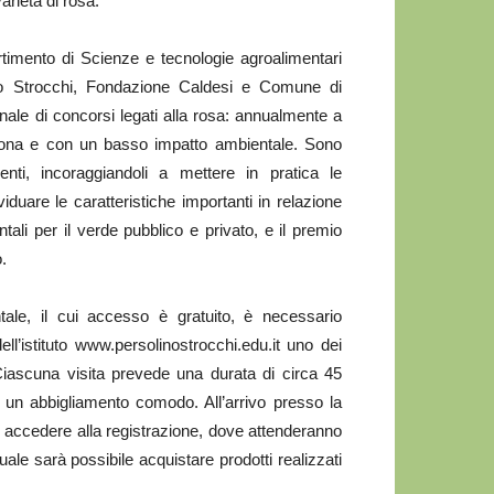
rietà di rosa.
rtimento di Scienze e tecnologie agroalimentari
lino Strocchi, Fondazione Caldesi e Comune di
nale di concorsi legati alla rosa: annualmente a
 zona e con un basso impatto ambientale. Sono
nti, incoraggiandoli a mettere in pratica le
duare le caratteristiche importanti in relazione
ali per il verde pubblico e privato, e il premio
.
ntale, il cui accesso è gratuito, è necessario
ell’istituto www.persolinostrocchi.edu.it uno dei
 Ciascuna visita prevede una durata di circa 45
 un abbigliamento comodo. All’arrivo presso la
o accedere alla registrazione, dove attenderanno
 quale sarà possibile acquistare prodotti realizzati