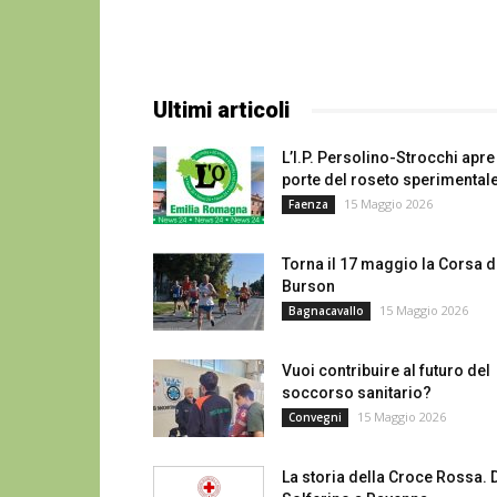
Ultimi articoli
L’I.P. Persolino-Strocchi apre
porte del roseto sperimental
15 Maggio 2026
Faenza
Torna il 17 maggio la Corsa d
Burson
15 Maggio 2026
Bagnacavallo
Vuoi contribuire al futuro del
soccorso sanitario?
15 Maggio 2026
Convegni
La storia della Croce Rossa. 