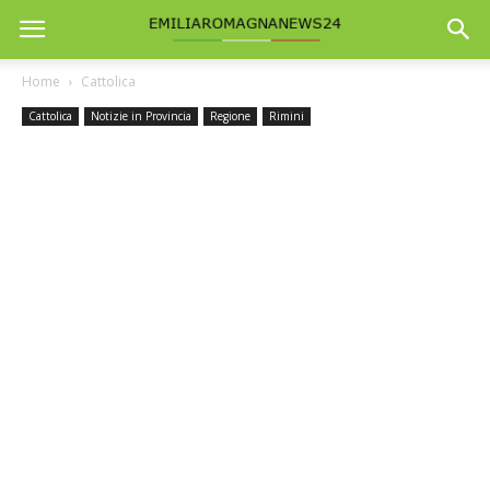
Home
Cattolica
Cattolica
Notizie in Provincia
Regione
Rimini