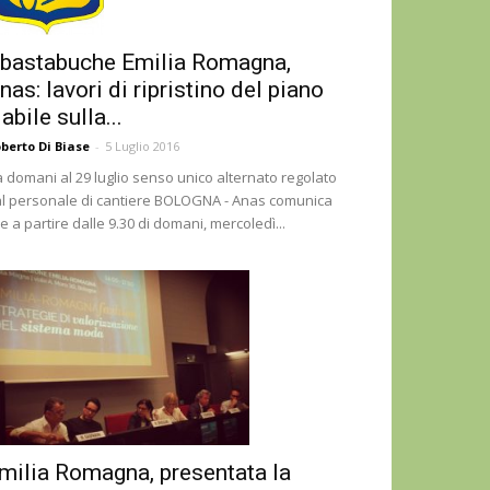
bastabuche Emilia Romagna,
nas: lavori di ripristino del piano
iabile sulla...
berto Di Biase
-
5 Luglio 2016
 domani al 29 luglio senso unico alternato regolato
l personale di cantiere BOLOGNA - Anas comunica
e a partire dalle 9.30 di domani, mercoledì...
milia Romagna, presentata la