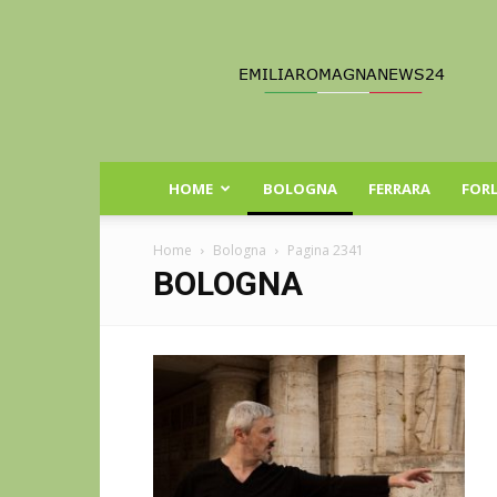
Emilia
Romagna
News
24
HOME
BOLOGNA
FERRARA
FORL
Home
Bologna
Pagina 2341
BOLOGNA