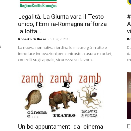
#
Legalità. La Giunta vara il Testo
A
unico, l’Emilia-Romagna rafforza
v
la lotta...
Ro
Roberto Di Biase
-
5 Luglio 2016
e
Da
La nuova normativa riordina le misure già in atto e
da
introduce innovazioni per contrasto a usura e racket,
ch
controlli sugli appalti, sicurezza sul lavoro...
E
Unibo appuntamenti dal cinema