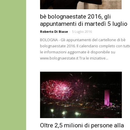
bè bolognaestate 2016, gli
appuntamenti di martedì 5 luglio
Roberto Di Biase
-
5 Luglio 2016
BOLOGNA - Gli appuntamenti del cartellone di bè
bolognaestate 2016. Il calendario completo con tutt
le informazioni aggiornate è disponibile su
www.bolognaestate.it Tra le iniziative...
Oltre 2,5 milioni di persone alla