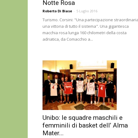
Notte Rosa
Roberto Di Biase
-
5 Luglio 2016
Turismo. Corsini: "Una partecipazione straordinaria
una vittoria di tutto il sistema". Una gigantesca
macchia rosa lunga 160 chilometri della costa
adriatica, da Comacchio a...
Unibo: le squadre maschili e
femminili di basket dell’ Alma
Mater...