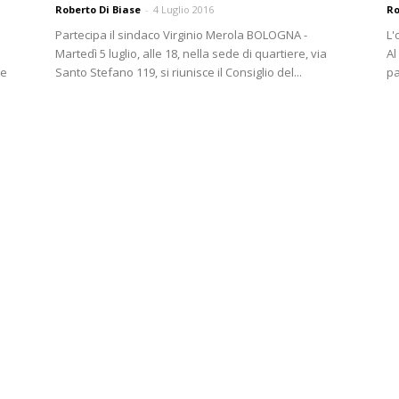
Roberto Di Biase
-
4 Luglio 2016
Ro
Partecipa il sindaco Virginio Merola BOLOGNA -
L'
Martedì 5 luglio, alle 18, nella sede di quartiere, via
Al
Santo Stefano 119, si riunisce il Consiglio del...
pa
re