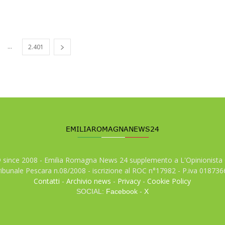
...
2.401
© since 2008 - Emilia Romagna News 24 supplemento a L'Opinionista 
tribunale Pescara n.08/2008 - iscrizione al ROC n°17982 - P.iva 01873
Contatti
-
Archivio news
-
Privacy
-
Cookie Policy
SOCIAL:
Facebook
-
X