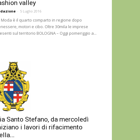
ashion valley
edazione
-
5 Luglio 2016
 Moda è il quarto comparto in regione dopo
nessere, motori e cibo. Oltre 30mila le imprese
esenti sul territorio BOLOGNA – Oggi pomeriggio a...
ia Santo Stefano, da mercoledì
niziano i lavori di rifacimento
ella...