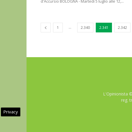
d'Accursio BOLOGNA - Martedì 5 luglio alle 12,...
...
1
2.340
2.341
2.342
L'Opinionista 
reg. 
Privacy