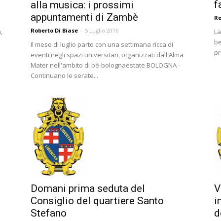
f
alla musica: i prossimi
appuntamenti di Zambè
R
Roberto Di Biase
-
5 Luglio 2016
La
,
be
Il mese di luglio parte con una settimana ricca di
pr
eventi negli spazi universitari, organizzati dall'Alma
Mater nell'ambito di bè-bolognaestate BOLOGNA -
Continuano le serate...
Domani prima seduta del
V
Consiglio del quartiere Santo
i
Stefano
d