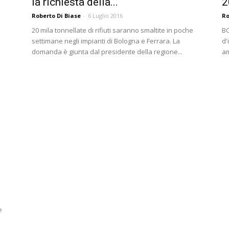
la richiesta della...
2
Roberto Di Biase
-
6 Luglio 2016
Ro
20 mila tonnellate di rifiuti saranno smaltite in poche
BO
settimane negli impianti di Bologna e Ferrara. La
d'
domanda è giunta dal presidente della regione...
am
e