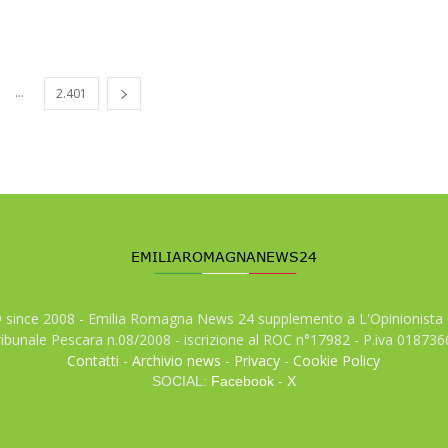
...
2.401
© since 2008 - Emilia Romagna News 24 supplemento a L'Opinionista 
tribunale Pescara n.08/2008 - iscrizione al ROC n°17982 - P.iva 01873
Contatti
-
Archivio news
-
Privacy
-
Cookie Policy
SOCIAL:
Facebook
-
X