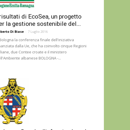
 risultati di EcoSea, un progetto
er la gestione sostenibile del...
berto Di Biase
-
7 Luglio 2016
Bologna la conferenza finale dell'iniziativa
nanziata dalla Ue, che ha coinvolto cinque Regioni
aliane, due Contee croate e il ministero
ll'Ambiente albanese BOLOGNA -...