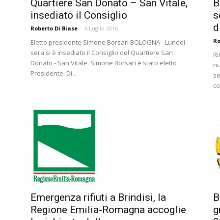
Quartiere San Donato – San Vitale,
B
insediato il Consiglio
s
d
Roberto Di Biase
-
6 Luglio 2016
Ro
Eletto presidente Simone Borsari BOLOGNA - Lunedì
sera si è insediato il Consiglio del Quartiere San
Ri
Donato - San Vitale. Simone Borsari è stato eletto
nu
Presidente. Di...
se
co
Emergenza rifiuti a Brindisi, la
B
Regione Emilia-Romagna accoglie
g