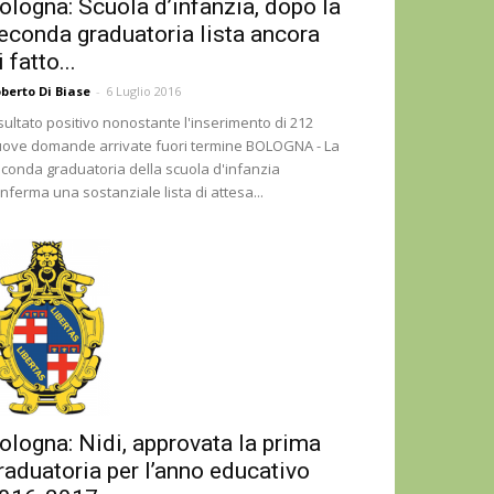
ologna: Scuola d’infanzia, dopo la
econda graduatoria lista ancora
i fatto...
berto Di Biase
-
6 Luglio 2016
sultato positivo nonostante l'inserimento di 212
ove domande arrivate fuori termine BOLOGNA - La
conda graduatoria della scuola d'infanzia
nferma una sostanziale lista di attesa...
ologna: Nidi, approvata la prima
raduatoria per l’anno educativo