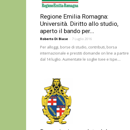
Regione Emilia Romagna:
Università. Diritto allo studio,
aperto il bando per...
Roberto Di Biase
-
7 Luglio 2016
Per alloggi, borse di studio, contributi, borsa
internazionale e prestiti domande on line a partire
dal 14 luglio. Aumentate le soglie Isee e Ispe....