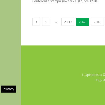
Conferenza stampa giovedì 7 luglio, ore 12,30,...
...
1
2.339
2.340
2.341
L'Opinionista 
reg. 
Privacy