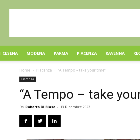
I CESENA
MODENA
PARMA
PIACENZA
RAVENNA
RE
Home
Piacenza
“A Tempo – take your time”
Piacenza
“A Tempo – take your
Da
Roberto Di Biase
-
13 Dicembre 2023