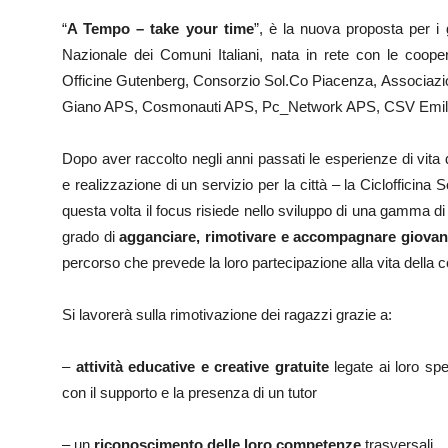
“
A Tempo – take your time
”, è la nuova proposta per i
Nazionale dei Comuni Italiani, nata in rete con le cooper
Officine Gutenberg, Consorzio Sol.Co Piacenza, Associazion
Giano APS, Cosmonauti APS, Pc_Network APS, CSV Emil
Dopo aver raccolto negli anni passati le esperienze di vita d
e realizzazione di un servizio per la città – la Ciclofficina
questa volta il focus risiede nello sviluppo di una gamma di i
grado di
agganciare, rimotivare e accompagnare giovani ina
percorso che prevede la loro partecipazione alla vita della 
Si lavorerà sulla rimotivazione dei ragazzi grazie a:
–
attività educative e creative gratuite
legate ai loro spe
con il supporto e la presenza di un tutor
– un
riconoscimento
delle loro competenze
trasversali