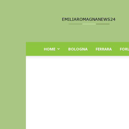
Emilia
Romagna
News
24
HOME
BOLOGNA
FERRARA
FORL