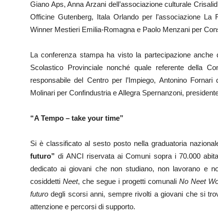
Giano Aps, Anna Arzani dell’associazione culturale Crisalid
Officine Gutenberg, Itala Orlando per l’associazione La 
Winner Mestieri Emilia-Romagna e Paolo Menzani per Con
La conferenza stampa ha visto la partecipazione anche di 
Scolastico Provinciale nonché quale referente della Cons
responsabile del Centro per l’Impiego, Antonino Fornari d
Molinari per Confindustria e Allegra Spernanzoni, president
“A Tempo – take your time”
Si è classificato al sesto posto nella graduatoria nazion
futuro”
di ANCI riservata ai Comuni sopra i 70.000 abita
dedicato ai giovani che non studiano, non lavorano e no
cosiddetti
Neet
, che segue i progetti comunali
No Neet Wo
futuro
degli scorsi anni, sempre rivolti a giovani che si 
attenzione e percorsi di supporto.