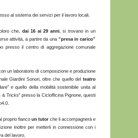
esso al sistema dei servizi per il lavoro locali.
coloro che,
dai 16 ai 29 anni
, si trovano in un
se attività, a partire da una
“presa in carico”
mpo presso il centro di aggregazione comunale
con un laboratorio di composizione e produzione
ale Giardini Sonori, oltre che quello del
teatro
are” e quello della mobilità sostenibile unita al
ps & Tricks” presso la Ciclofficina Pignone, questi
o4.0.
al proprio fianco
un tutor
che li accompagnerà e
sizione inoltre per metterli in connessione con i
tiva del lavoro.