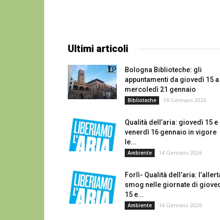
Ultimi articoli
Bologna Biblioteche: gli
appuntamenti da giovedì 15 a
mercoledì 21 gennaio
14 Gennaio 2026
Biblioteche
Qualità dell’aria: giovedì 15 e
venerdì 16 gennaio in vigore
le...
14 Gennaio 2026
Ambiente
Forlì- Qualità dell’aria: l’allert
smog nelle giornate di giove
15 e...
14 Gennaio 2026
Ambiente