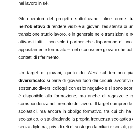
nel lavoro in sé.
Gli operatori del progetto sottolineano infine come
t
nell’obiettivo
di rendere visibile ai giovani l’esistenza di 
transizione studio lavoro, e in generale nelle transizioni e ne
attivarsi tutti – non solo i partner che disporranno di uno 
appositamente formulato – nel riconoscere giovani che potre
contatti di riferimento.
Un target di giovani, quello dei
Neet
sul territorio p
diversificato
: si parla di giovani fuori dai circuiti lavorati
sostenuto diversi colloqui con esito negativo e si sono sc
è disponibile alla formazione, ma anche di ragazze e 
corrispondenza nel mercato del lavoro. Il target comprende anc
scolastici, ma ancora in obbligo formativo, tra cui chi ha 
scolastico, o sta diradando la propria frequenza scolastica o 
senza diploma, privi di reti di sostegno familiari e sociali,