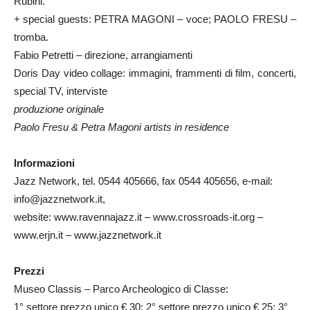
Rubini.
+ special guests: PETRA MAGONI – voce; PAOLO FRESU –
tromba.
Fabio Petretti – direzione, arrangiamenti
Doris Day video collage: immagini, frammenti di film, concerti,
special TV, interviste
produzione originale
Paolo Fresu & Petra Magoni artists in residence
Informazioni
Jazz Network, tel. 0544 405666, fax 0544 405656, e-mail:
info@jazznetwork.it,
website: www.ravennajazz.it – www.crossroads-it.org –
www.erjn.it – www.jazznetwork.it
Prezzi
Museo Classis – Parco Archeologico di Classe:
1° settore prezzo unico € 30; 2° settore prezzo unico € 25; 3°