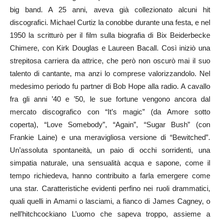
big band. A 25 anni, aveva già collezionato alcuni hit
discografici. Michael Curtiz la conobbe durante una festa, e nel
1950 la scritturò per il film sulla biografia di Bix Beiderbecke
Chimere, con Kirk Douglas e Laureen Bacall. Così iniziò una
strepitosa carriera da attrice, che però non oscurò mai il suo
talento di cantante, ma anzi lo comprese valorizzandolo. Nel
medesimo periodo fu partner di Bob Hope alla radio. A cavallo
fra gli anni ’40 e ’50, le sue fortune vengono ancora dal
mercato discografico con “It’s magic” (da Amore sotto
coperta), “Love Somebody”, “Again”, “Sugar Bush” (con
Frankie Laine) e una meravigliosa versione di “Bewitched”.
Un’assoluta spontaneità, un paio di occhi sorridenti, una
simpatia naturale, una sensualità acqua e sapone, come il
tempo richiedeva, hanno contribuito a farla emergere come
una star. Caratteristiche evidenti perfino nei ruoli drammatici,
quali quelli in Amami o lasciami, a fianco di James Cagney, o
nell’hitchcockiano L’uomo che sapeva troppo, assieme a