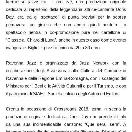
kermesse jazzistica. Il loro live, una produzione originale
dedicata al repertorio della leggendaria attrice-cantante Doris
Day, era tra gli spettacoli di punta previsti per la scorsa
primavera: un gioiello che non andrà quindi perduto. Lo
spettacolo rientra in co-promozione pure nel cartellone di
“Classe al Chiaro di Luna”, anche in questo caso come evento
inaugurale. Biglietti: prezzo unico da 20 a 30 euro.
Ravenna Jazz è organizzato da Jazz Network con la
collaborazione degli Assessorati alla Cultura del Comune di
Ravenna e della Regione Emilia-Romagna, con il sostegno del
Ministero per i Beni e le Attività Culturali e per il Turismo, e con
il patrocinio di SIAE – Società Italiana degli Autori ed Editori.
Creata in occasione di Crossroads 2018, torna in scena la
produzione originale dedicata a Doris Day che prende il titolo
da una sua indimenticabile canzone: “Que sera, sera”. A
intonare le melodie del repertorio della “fidanzata d’America” ci