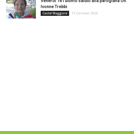
Venerdì 16 l’ultimo saluto alla partigiana On.
Ivonne Trebbi
13 Gennaio 2026
Castel Maggiore