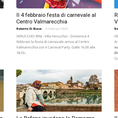
Il 4 febbraio festa di carnevale al
R
Centro Valmarecchia
V
Roberto Di Biase
-
4 Febbraio 2024
Ro
VERUCCHIO (RN) - Villa Verucchio - Domenica 4
VE
febbraio la festa di carnevale arriva al Centro
AI 
Valmarecchia con il Carnival Party. Dalle 16.00 alle
𝙨
18.30...
𝘿
Ga