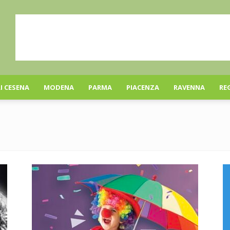
I CESENA
MODENA
PARMA
PIACENZA
RAVENNA
RE