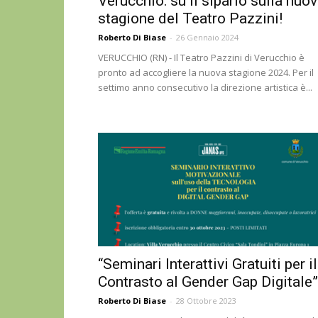
Verucchio: su il sipario sulla nuo
stagione del Teatro Pazzini!
Roberto Di Biase
-
26 Gennaio 2024
VERUCCHIO (RN) - Il Teatro Pazzini di Verucchio è
pronto ad accogliere la nuova stagione 2024. Per il
settimo anno consecutivo la direzione artistica è...
“Seminari Interattivi Gratuiti per il
Contrasto al Gender Gap Digitale”
Roberto Di Biase
-
28 Ottobre 2023