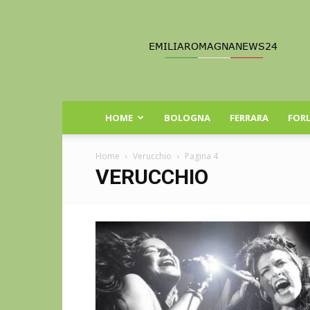
Emilia
Romagna
News
24
HOME
BOLOGNA
FERRARA
FORL
Home
Verucchio
Pagina 4
VERUCCHIO