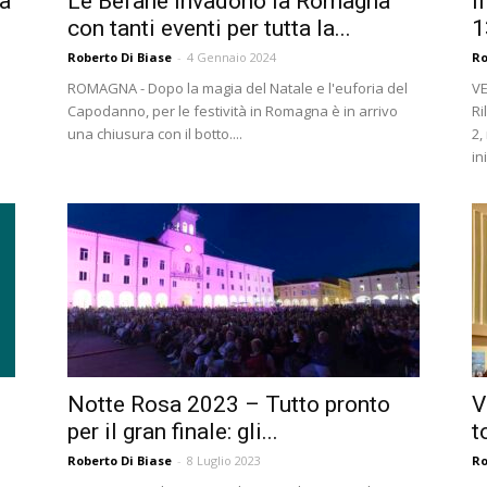
va
Le Befane invadono la Romagna
I
con tanti eventi per tutta la...
1
Roberto Di Biase
-
4 Gennaio 2024
Ro
ROMAGNA - Dopo la magia del Natale e l'euforia del
VE
Capodanno, per le festività in Romagna è in arrivo
Ri
una chiusura con il botto....
2,
in
Notte Rosa 2023 – Tutto pronto
V
per il gran finale: gli...
t
Roberto Di Biase
-
8 Luglio 2023
Ro