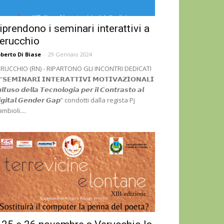
iprendono i seminari interattivi a
erucchio
berto Di Biase
-
29 Gennaio 2024
RUCCHIO (RN) - RIPARTONO GLI INCONTRI DEDICATI
“𝗦𝗘𝗠𝗜𝗡𝗔𝗥𝗜 𝗜𝗡𝗧𝗘𝗥𝗔𝗧𝗧𝗜𝗩𝗜 𝗠𝗢𝗧𝗜𝗩𝗔𝗭𝗜𝗢𝗡𝗔𝗟𝗜
𝙡𝙡’𝙪𝙨𝙤 𝙙𝙚𝙡𝙡𝙖 𝙏𝙚𝙘𝙣𝙤𝙡𝙤𝙜𝙞𝙖 𝙥𝙚𝙧 𝙞𝙡 𝘾𝙤𝙣𝙩𝙧𝙖𝙨𝙩𝙤 𝙖𝙡
𝙜𝙞𝙩𝙖𝙡 𝙂𝙚𝙣𝙙𝙚𝙧 𝙂𝙖𝙥” condotti dalla regista Pj
mbioli....