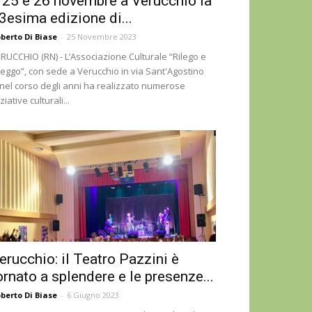
l 25 e 26 novembre a Verucchio la
3esima edizione di...
berto Di Biase
-
25 Novembre 2023
RUCCHIO (RN) - L’Associazione Culturale “Rilego e
leggo”, con sede a Verucchio in via Sant'Agostino
 nel corso degli anni ha realizzato numerose
iziative culturali...
erucchio: il Teatro Pazzini è
ornato a splendere e le presenze...
berto Di Biase
-
6 Giugno 2023