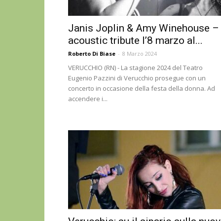
Janis Joplin & Amy Winehouse –
acoustic tribute l’8 marzo al...
Roberto Di Biase
-
8 Marzo 2024
VERUCCHIO (RN) - La stagione 2024 del Teatro
Eugenio Pazzini di Verucchio prosegue con un
concerto in occasione della festa della donna. Ad
accendere i...