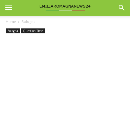
Home
Bologna
Bologna
Question Time