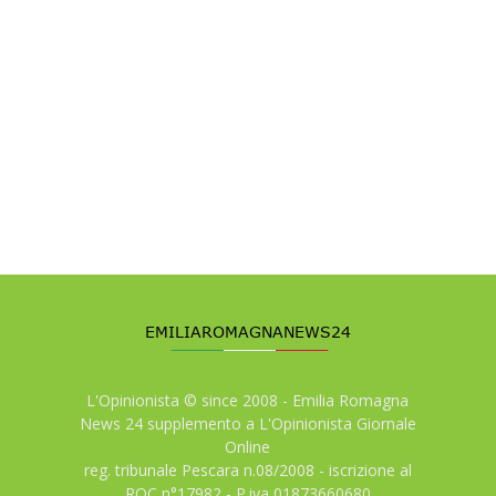
L'Opinionista © since 2008 - Emilia Romagna
News 24 supplemento a L'Opinionista Giornale
Online
reg. tribunale Pescara n.08/2008 - iscrizione al
ROC n°17982 - P.iva 01873660680