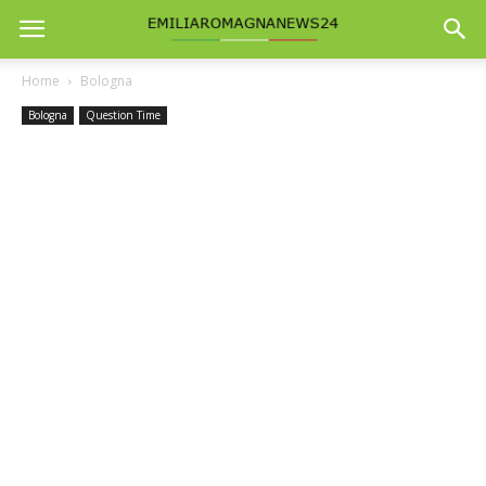
Home
Bologna
Bologna
Question Time