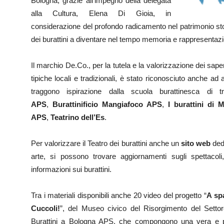
Bologna, grazie all’impegno della delegata
alla Cultura, Elena Di Gioia, in
considerazione del profondo radicamento nel patrimonio stori
dei burattini a diventare nel tempo memoria e rappresentazi
Il marchio De.Co., per la tutela e la valorizzazione dei saperi
tipiche locali e tradizionali, è stato riconosciuto anche a
traggono ispirazione dalla scuola burattinesca di 
APS
,
Burattinificio Mangiafoco APS
,
I burattini di M
APS
,
Teatrino dell’Es
.
Per valorizzare il Teatro dei burattini anche un
sito web
ded
arte, si possono trovare aggiornamenti sugli spettacoli,
informazioni sui burattini.
Tra i materiali disponibili anche 20 video del progetto “
A spa
Cuccoli!
”, del Museo civico del Risorgimento del Setto
Burattini a Bologna APS, che compongono una vera e pro