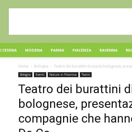
I CESENA
MODENA
PARMA
PIACENZA
RAVENNA
RE
Home
Bologna
Teatro dei burattini di scuola bolognese, pres
Bologna
Eventi
Notizie in Provincia
Teatro
Teatro dei burattini d
bolognese, presentaz
compagnie che hanno