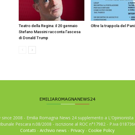
Teatro della Regina: il 20 gennaio
Oltre la trappola del Pan
Stefano Massini racconta l’ascesa
di Donald Trump
© since 2008 - Emilia Romagna News 24 supplemento a L'Opinionista 
tribunale Pescara n.08/2008 - iscrizione al ROC n°17982 - P.iva 01873
Contatti
-
Archivio news
-
Privacy
-
Cookie Policy