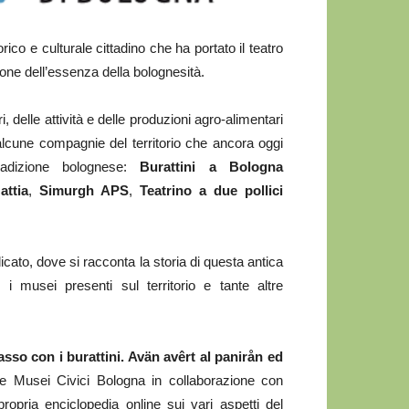
co e culturale cittadino che ha portato il teatro
one dell’essenza della bolognesità.
, delle attività e delle produzioni agro-alimentari
d alcune compagnie del territorio che ancora oggi
tradizione bolognese:
Burattini a Bologna
attia
,
Simurgh APS
,
Teatrino a due pollici
icato, dove si racconta la storia di questa antica
 i musei presenti sul territorio e tante altre
sso con i burattini. Avän avêrt al panirån ed
re Musei Civici Bologna in collaborazione con
pria enciclopedia online sui vari aspetti del