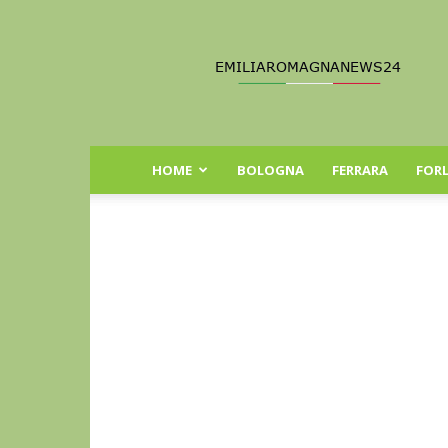
Emilia
Romagna
News
24
HOME
BOLOGNA
FERRARA
FORL