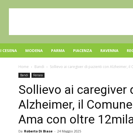
I CESENA
MODENA
PARMA
PIACENZA
RAVENNA
RE
Home
Bandi
Sollievo ai caregiver di pazienti con Alzheimer, i
Bandi
Ferrara
Sollievo ai caregiver 
Alzheimer, il Comune
Ama con oltre 12mil
Da
Roberto Di Biase
-
24 Maggio 2025