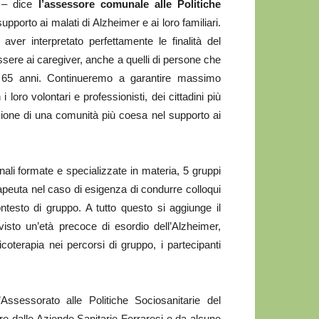
a – dice
l’assessore comunale alle Politiche
upporto ai malati di Alzheimer e ai loro familiari.
aver interpretato perfettamente le finalità del
ssere ai caregiver, anche a quelli di persone che
i 65 anni. Continueremo a garantire massimo
loro volontari e professionisti, dei cittadini più
zione di una comunità più coesa nel supporto ai
nali formate e specializzate in materia, 5 gruppi
apeuta nel caso di esigenza di condurre colloqui
ontesto di gruppo. A tutto questo si aggiunge il
isto un’età precoce di esordio dell’Alzheimer,
coterapia nei percorsi di gruppo, i partecipanti
ssessorato alle Politiche Sociosanitarie del
tire dalle Aziende Sanitarie Ferraresi e da alcune