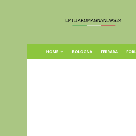
Emilia
Romagna
News
24
HOME
BOLOGNA
FERRARA
FORL