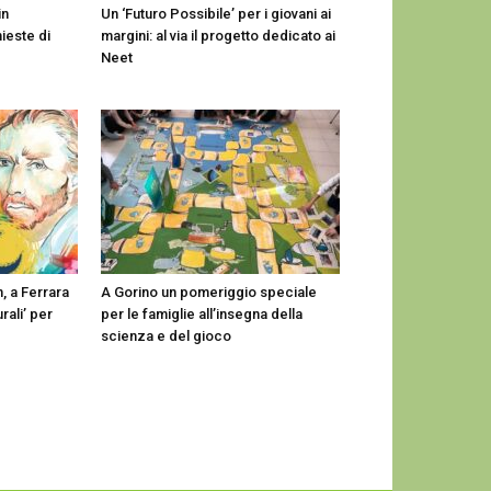
in
Un ‘Futuro Possibile’ per i giovani ai
ieste di
margini: al via il progetto dedicato ai
Neet
, a Ferrara
A Gorino un pomeriggio speciale
urali’ per
per le famiglie all’insegna della
scienza e del gioco