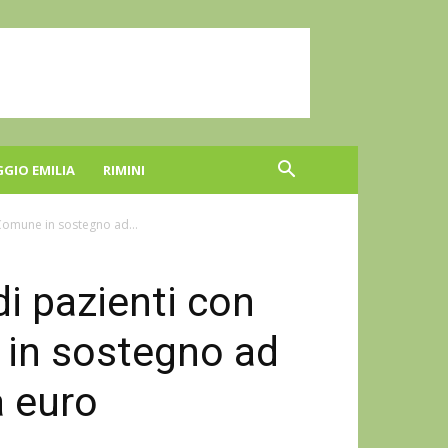
GGIO EMILIA
RIMINI
l Comune in sostegno ad...
di pazienti con
 in sostegno ad
a euro