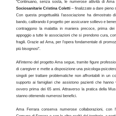
“Continuano, senza sosta, le numerose attività di Am
Sociosanitarie Cristina Coletti
– finalizzate a dare pieno s
Con questa progettualità l’associazione ha dimostrato di 
bando, calibrando il progetto per assicurare sollievo e bene
contraggono la malattia in maniera precoce, prima de
appoggio a tutte le associazioni che si prendono cura, con i 
fragili. Grazie ad Ama, per l’opera fondamentale di promo
più bisognosi”.
All’interno del progetto Ama segue, tramite figure professio
di caregiver e mette a disposizione una psicologa-psicoter
singoli per trattare problematiche non affrontabili in un c
supporto ai famigliari che assistono pazienti che hanno v
ovvero prima dei 65 anni. Attraverso la pratica della Musi
stanno ottenendo numerosi benefici.
Ama Ferrara conserva numerose collaborazioni, con l’A
Comune di Ferrara e con le altre realtà del territorio, a par