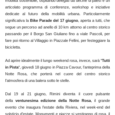
mobilità sostenibile, ospitando delegati da decine di paesi e un
articolato programma di conferenze, workshop e iniziative
dedicate al futuro della mobilità urbana. Particolarmente
significativa la
Bike Parade del 17 giugno
, aperta a tutti, che
segue un percorso ad anello di 10 km attorno al centro storico
passando per il Borgo San Giuliano fino a viale Pascoli, per
fare poi ritorno al Villaggio in Piazzale Fellini, per festeggiare la
bicicletta.
Ad aprire idealmente il lungo weekend rosa, invece, sarà “
Tutti
in Pista
“, giovedì 18 giugno in Piazza Cavour, l’anteprima della
Notte Rosa, che porterà nel cuore del centro storico
l’atmosfera di una balera sotto le stelle.
Dal 19 al 21 giugno, Rimini diventa il cuore pulsante
della
ventunesima edizione della
Notte Rosa
, il grande
evento che inaugura l’estate della Riviera, nel week-end del
solstizio d’estate. Monumenti e piazze si vestiranno di rosa, il