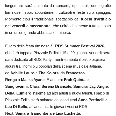
lungomare sarà animato da concerti, spettacoli, scenografie
luminose, spor, appuntamenti culturali e feste sulla spiaggia.
Momento clou il tradizionale spettacolo dei
fuochi d’artificio
del venerdì a mezzanotte
, che unirà idealmente tutta la costa
in un unico grande abbraccio luminoso.
Fulcro della festa riminese è l’
RDS Summer Festival 2026
,
che farà tappa a Piazzale Fellini il 19 e 20 giugno. Venerdì sera
sarà dedicato all’RDS Party, mentre sabato il palco ospiterà
alcuni tra i nomi più popolari della scena musicale italiana,
da
Achille Lauro
a
The Kolors
, da
Francesco
Renga
a
Malika Ayane
, E ancora:
Frah Quintale,
Sangiovanni, Clara, Serena Brancale, Samurai Jay, Angie,
Delia, Lumiero
insieme ad altri artisti e nuovi talenti. l palco di
Piazzale Fellini sarà animato dai conduttori
Anna Pettinelli e
Leo Di Bello
, affiancati dalle giovani voci di RDS
Next,
Samara Tramontana e Lisa Luchetta
.