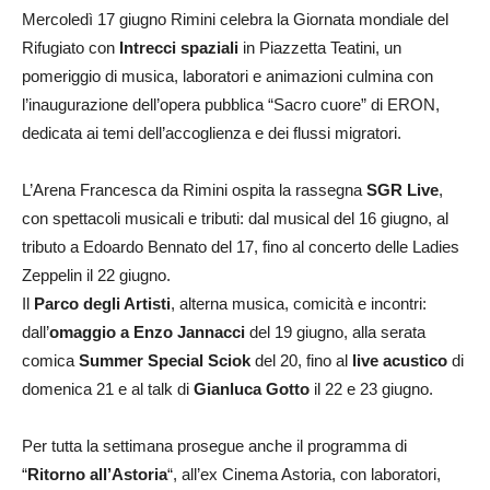
Mercoledì 17 giugno Rimini celebra la Giornata mondiale del
Rifugiato con
Intrecci spaziali
in Piazzetta Teatini, un
pomeriggio di musica, laboratori e animazioni culmina con
l’inaugurazione dell’opera pubblica “Sacro cuore” di ERON,
dedicata ai temi dell’accoglienza e dei flussi migratori.
L’Arena Francesca da Rimini ospita la rassegna
SGR Live
,
con spettacoli musicali e tributi: dal musical del 16 giugno, al
tributo a Edoardo Bennato del 17, fino al concerto delle Ladies
Zeppelin il 22 giugno.
Il
Parco degli Artisti
, alterna musica, comicità e incontri:
dall’
omaggio a Enzo Jannacci
del 19 giugno, alla serata
comica
Summer Special Sciok
del 20, fino al
live acustico
di
domenica 21 e al talk di
Gianluca Gotto
il 22 e 23 giugno.
Per tutta la settimana prosegue anche il programma di
“
Ritorno all’Astoria
“, all’ex Cinema Astoria, con laboratori,