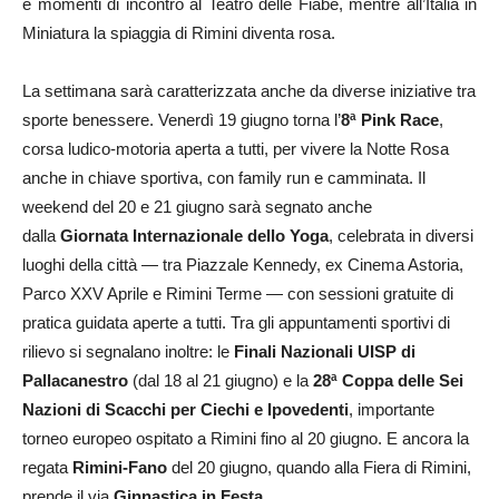
e momenti di incontro al Teatro delle Fiabe, mentre all’Italia in
Miniatura la spiaggia di Rimini diventa rosa.
La settimana sarà caratterizzata anche da diverse iniziative tra
sporte benessere. Venerdì 19 giugno torna l’
8ª Pink Race
,
corsa ludico-motoria aperta a tutti, per vivere la Notte Rosa
anche in chiave sportiva, con family run e camminata. Il
weekend del 20 e 21 giugno sarà segnato anche
dalla
Giornata Internazionale dello Yoga
, celebrata in diversi
luoghi della città — tra Piazzale Kennedy, ex Cinema Astoria,
Parco XXV Aprile e Rimini Terme — con sessioni gratuite di
pratica guidata aperte a tutti. Tra gli appuntamenti sportivi di
rilievo si segnalano inoltre: le
Finali Nazionali UISP di
Pallacanestro
(dal 18 al 21 giugno) e la
28ª Coppa delle Sei
Nazioni di Scacchi per Ciechi e Ipovedenti
, importante
torneo europeo ospitato a Rimini fino al 20 giugno. E ancora la
regata
Rimini-Fano
del 20 giugno, quando alla Fiera di Rimini,
prende il via
Ginnastica in Festa.