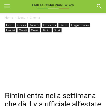
Home
Eventi
Cinema
Eventi
Cinema
Concerti
Conferenza
Danza
Enogastronomia
Incontri
Mercati
Musica
Rimini
Sport
Rimini entra nella settimana
che dà il via ufficiale all’estate