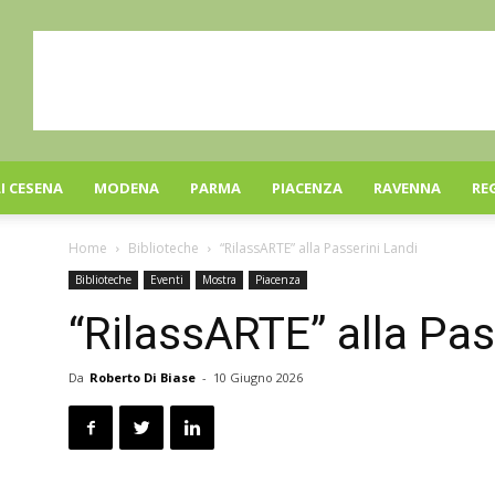
I CESENA
MODENA
PARMA
PIACENZA
RAVENNA
RE
Home
Biblioteche
“RilassARTE” alla Passerini Landi
Biblioteche
Eventi
Mostra
Piacenza
“RilassARTE” alla Pas
Da
Roberto Di Biase
-
10 Giugno 2026