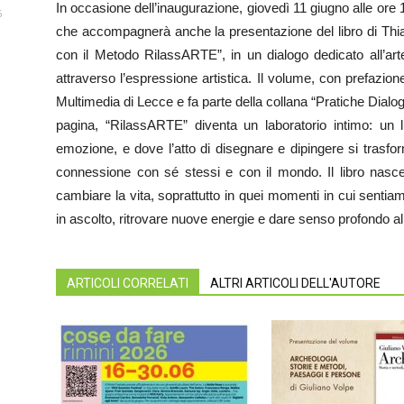
In occasione dell’inaugurazione, giovedì 11 giugno alle ore
6
che accompagnerà anche la presentazione del libro di Thia 
con il Metodo RilassARTE”, in un dialogo dedicato all’arte,
attraverso l’espressione artistica. Il volume, con prefazio
Multimedia di Lecce e fa parte della collana “Pratiche Dial
pagina, “RilassARTE” diventa un laboratorio intimo: un 
emozione, e dove l’atto di disegnare e dipingere si trasfo
connessione con sé stessi e con il mondo. Il libro nasc
cambiare la vita, soprattutto in quei momenti in cui sentiam
in ascolto, ritrovare nuove energie e dare senso profondo a
ARTICOLI CORRELATI
ALTRI ARTICOLI DELL'AUTORE