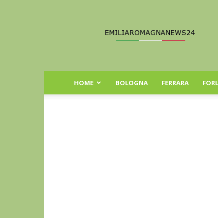
Emilia
Romagna
News
24
HOME
BOLOGNA
FERRARA
FORL