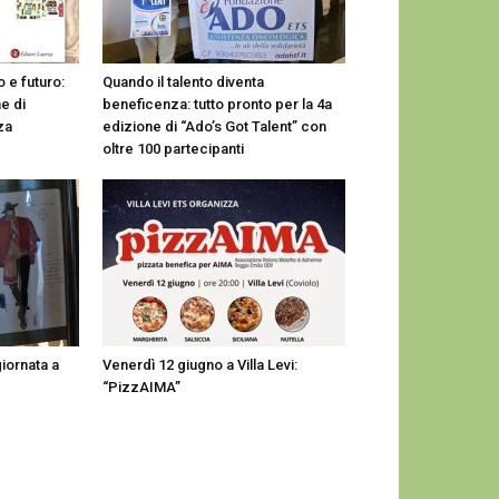
 e futuro:
Quando il talento diventa
e di
beneficenza: tutto pronto per la 4a
za
edizione di “Ado’s Got Talent” con
oltre 100 partecipanti
giornata a
Venerdì 12 giugno a Villa Levi:
“PizzAIMA”