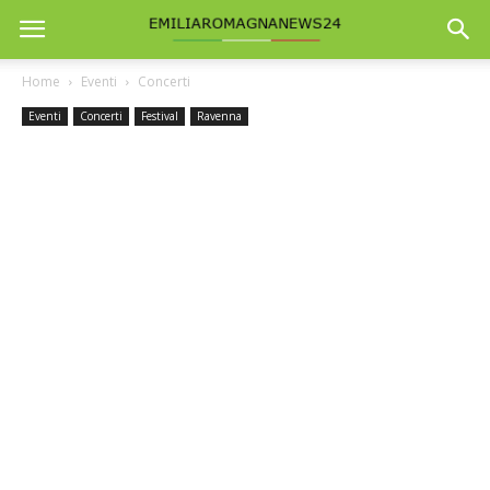
Home
Eventi
Concerti
Eventi
Concerti
Festival
Ravenna