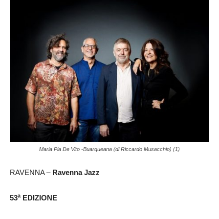
Maria Pia De Vito -Buarqueana (di Riccardo Musacchio) (1)
RAVENNA –
Ravenna Jazz
a
53
EDIZIONE