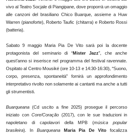
vivo al Teatro Socjale di Piangipane, dove proporrà un omaggio
alle canzoni del brasiliano Chico Buarque, assieme a Huw
Warren (pianoforte), Roberto Taufic (chitarra) e Roberto Rossi
(batteria).
Sabato 9 maggio Maria Pia De Vito sarà poi la docente
protagonista del seminario di “
Mister Jazz
”, che anche
quest’anno si inserisce nel programma del festival ravennate.
Ospitato al Centro Mousiké (ore 10-13 e 14:30-16:30), “Suono,
corpo, presenza, spontaneità” fornirà un approfondimento
interpretativo rivolto non solamente ai cantanti ma anche a tutti
gli strumentisti.
Buarqueana
(Cd uscito a fine 2025) prosegue il percorso
iniziato con
Core/Coração
(2017), con le sue traduzioni in
napoletano di capolavori della
MPB (
música
popular
brasileira
). In
Buarqueana
Maria Pia De Vito
focalizza