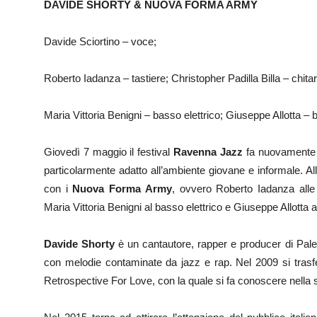
DAVIDE SHORTY & NUOVA FORMA ARMY
Davide Sciortino – voce;
Roberto Iadanza – tastiere; Christopher Padilla Billa – chitar
Maria Vittoria Benigni – basso elettrico; Giuseppe Allotta – b
Giovedì 7 maggio il festival
Ravenna Jazz
fa nuovamente t
particolarmente adatto all’ambiente giovane e informale. Al
con i
Nuova Forma Army
, ovvero Roberto Iadanza alle t
Maria Vittoria Benigni al basso elettrico e Giuseppe Allotta al
Davide Shorty
è un cantautore, rapper e producer di Pale
con melodie contaminate da jazz e rap. Nel 2009 si trasf
Retrospective For Love, con la quale si fa conoscere nell