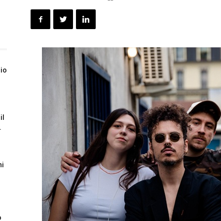
gio
il
.
ni
i
o