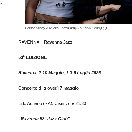
er
Davide Shorty & Nuova Forma Army (di Fabio Ficara) (1)
RAVENNA –
Ravenna Jazz
a
53
EDIZIONE
Ravenna, 2-10 Maggio, 1-3-9 Luglio 2026
Concerto di giovedì 7 maggio
Lido Adriano (RA), Cisim, ore 21:30
“Ravenna 53° Jazz Club”