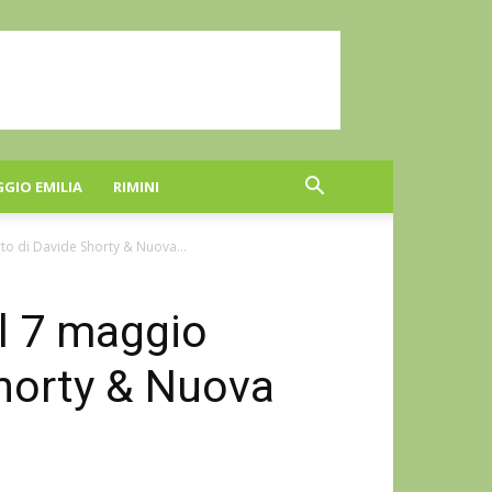
GGIO EMILIA
RIMINI
to di Davide Shorty & Nuova...
l 7 maggio
horty & Nuova