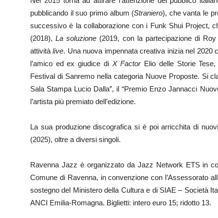
Nel 2015 torna ad attirare l’attenzione del pubblico itali
pubblicando il suo primo album (
Straniero
), che vanta le p
successivo è la collaborazione con i Funk Shui Project, c
(2018),
La soluzione
(2019, con la partecipazione di Roy P
attività
live
. Una nuova impennata creativa inizia nel 2020 co
l’amico ed ex giudice di
X Factor
Elio delle Storie Tese,
Festival di Sanremo nella categoria Nuove Proposte. Si cla
Sala Stampa Lucio Dalla”, il “Premio Enzo Jannacci Nuovo
l’artista più premiato dell’edizione.
La sua produzione discografica si è poi arricchita di nuovi 
(2025), oltre a diversi singoli.
Ravenna Jazz è organizzato da Jazz Network ETS in coll
Comune di Ravenna, in convenzione con l’Assessorato alla
sostegno del Ministero della Cultura e di SIAE – Società Itali
ANCI Emilia-Romagna. Biglietti: intero euro 15; ridotto 13.