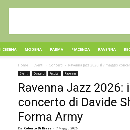
I CESENA
MODENA
PARMA
PIACENZA
RAVENNA
RE
Home
Eventi
Concerti
Ravenna Jazz 2026: il 7 maggio concer
Eventi
Concerti
Festival
Ravenna
Ravenna Jazz 2026: i
concerto di Davide S
Forma Army
Da
Roberto Di Biase
-
7 Maggio 2026