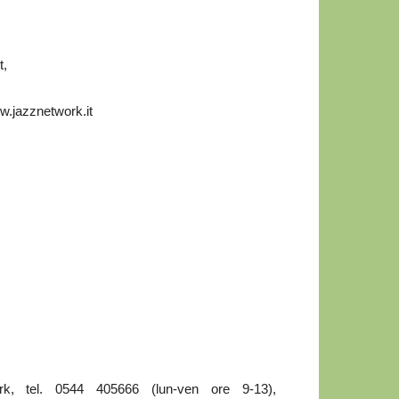
t,
w.jazznetwork.it
ork, tel. 0544 405666 (lun-ven ore 9-13),