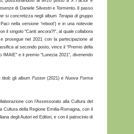
ano, posizionandosi al terzo posto a
X Factor
e
resenze di Daniele Silvestri e Tormento. Il passo
he si concretizza negli album
Terapia di gruppo
aci nella versione ‘reboot’) e in una notevole
n il singolo “Canti ancora?!”, al quale collabora
 e prosegue nel 2021 con la partecipazione al
ssifica al secondo posto, vince il “Premio della
 IMAIE” e il premio “Lunezia 2021”, divenendo
titoli: gli album
Fusion
(2021) e
Nuova Forma
aborazione con l’Assessorato alla Cultura del
 Cultura della Regione Emilia-Romagna, con il
ana degli Autori ed Editori, e con il patrocinio di