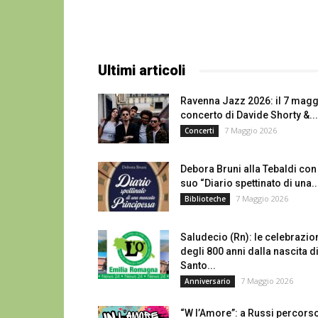
Ultimi articoli
Ravenna Jazz 2026: il 7 mag
concerto di Davide Shorty &...
7 Maggio 2026
Concerti
Debora Bruni alla Tebaldi con 
suo “Diario spettinato di una..
7 Maggio 2026
Biblioteche
Saludecio (Rn): le celebrazio
degli 800 anni dalla nascita d
Santo...
7 Maggio 2026
Anniversario
“W l’Amore”: a Russi percors