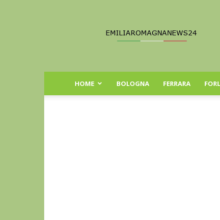
Emilia
Romagna
News
24
HOME
BOLOGNA
FERRARA
FORL