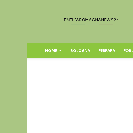
Emilia
Romagna
News
24
HOME
BOLOGNA
FERRARA
FORL