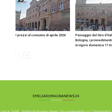
I prezzi al consumo di aprile 2026
Passaggio del Giro d’Ital
Bologna, i provvedimenti 
in vigore domenica 17 
© since 2008 - Emilia Romagna News 24 supplemento a L'Opinionista 