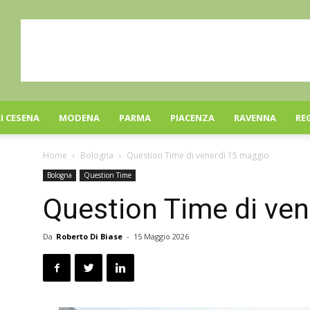
I CESENA
MODENA
PARMA
PIACENZA
RAVENNA
RE
Home
Bologna
Question Time di venerdì 15 maggio
Bologna
Question Time
Question Time di ve
Da
Roberto Di Biase
-
15 Maggio 2026