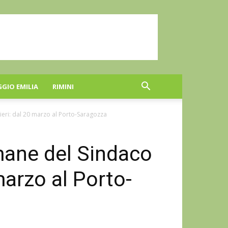
GGIO EMILIA
RIMINI
ieri: dal 20 marzo al Porto-Saragozza
mane del Sindaco
marzo al Porto-