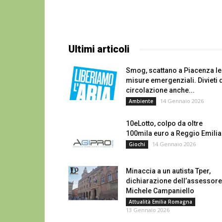
Ultimi articoli
Smog, scattano a Piacenza le
misure emergenziali. Divieti 
circolazione anche...
14 Gennaio 2026
Ambiente
10eLotto, colpo da oltre
100mila euro a Reggio Emilia
14 Gennaio 2026
Giochi
Minaccia a un autista Tper,
dichiarazione dell’assessore
Michele Campaniello
Attualità Emilia Romagna
13 Gennaio 2026