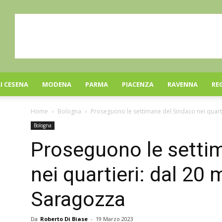
I CESENA
MODENA
PARMA
PIACENZA
RAVENNA
RE
Home
Bologna
Proseguono le settimane del Sindaco nei quart
Bologna
Proseguono le setti
nei quartieri: dal 20 
Saragozza
Da
Roberto Di Biase
-
19 Marzo 2023