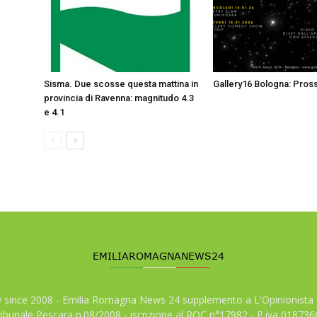
Sisma. Due scosse questa mattina in
Gallery16 Bologna: Pross
provincia di Ravenna: magnitudo 4.3
e 4.1
© since 2008 - Emilia Romagna News 24 supplemento a L'Opinionista 
tribunale Pescara n.08/2008 - iscrizione al ROC n°17982 - P.iva 01873