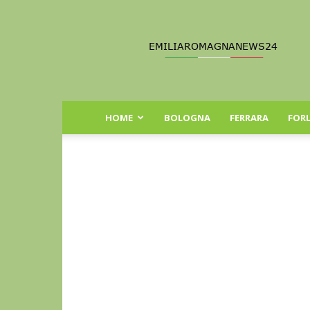
Emilia
Romagna
News
24
HOME
BOLOGNA
FERRARA
FORL