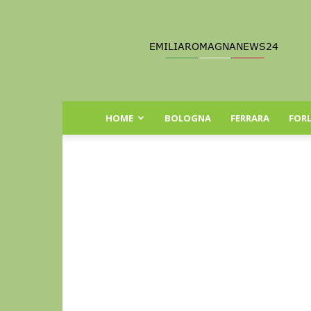
Emilia
Romagna
News
24
HOME
BOLOGNA
FERRARA
FORL