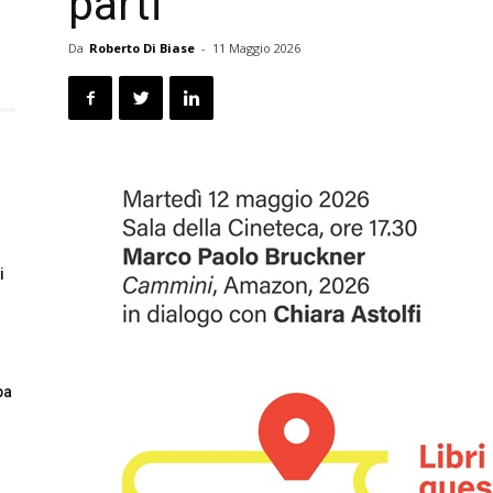
parti’
Da
Roberto Di Biase
-
11 Maggio 2026
i
pa