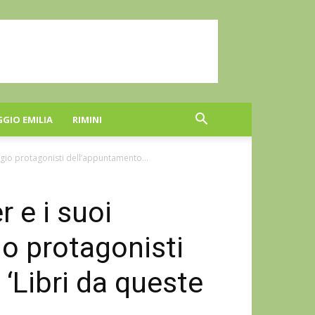
GGIO EMILIA
RIMINI
gio protagonisti dell’appuntamento...
 e i suoi
io protagonisti
‘Libri da queste