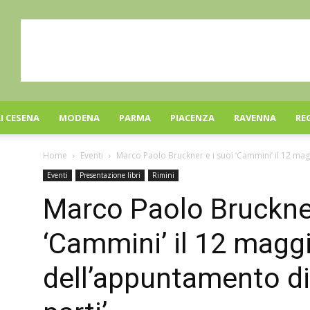
I CESENA
MODENA
PARMA
PIACENZA
RAVENNA
RE
Home
Eventi
Marco Paolo Bruckner e i suoi ‘Cammini’ il 12 mag
Eventi
Presentazione libri
Rimini
Marco Paolo Bruckner
‘Cammini’ il 12 magg
dell’appuntamento di 