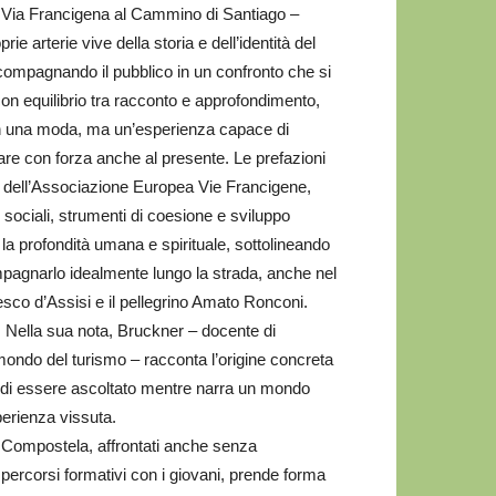
la Via Francigena al Cammino di Santiago –
 arterie vive della storia e dell’identità del
compagnando il pubblico in un confronto che si
 con equilibrio tra racconto e approfondimento,
non una moda, ma un’esperienza capace di
rlare con forza anche al presente. Le prefazioni
e dell’Associazione Europea Vie Francigene,
e sociali, strumenti di coesione e sviluppo
la profondità umana e spirituale, sottolineando
pagnarlo idealmente lungo la strada, anche nel
esco d’Assisi e il pellegrino Amato Ronconi.
 Nella sua nota, Bruckner – docente di
 mondo del turismo – racconta l’origine concreta
esa di essere ascoltato mentre narra un mondo
sperienza vissuta.
di Compostela, affrontati anche senza
i percorsi formativi con i giovani, prende forma