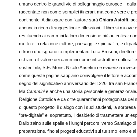
umano dentro le grandi vie di pellegrinaggio europee – dal
raccontate non come semplici itinerari, ma come vere e proprie
continente. A dialogare con l’autore sarà
Chiara Astolfi
, ac
annuncia ricco di suggestioni e riflessioni. Il libro si muove
restituendo ai cammini la loro dimensione più autentica: 
mettere in relazione culture, paesaggi e spiritualità, e di pa
offrono due sguardi complementari: Luca Bruschi, direttor
richiama il valore dei cammini come infrastrutture culturali 
sostenibile; S.E. Mons. Nicolò Anselmi ne evidenzia invece 
come queste pagine sappiano coinvolgere il lettore e accom
segno del significativo anniversario del 1226, tra san Franc
Ma
Cammini
è anche una storia personale e generazionale.
Religione Cattolica e da oltre quarant’anni protagonista del
di questo progetto: il dialogo con i suoi studenti, la sorpr
“pre-digitale” e, soprattutto, il desiderio di trasmettere un’e
Dallo zaino sulle spalle e i lunghi percorsi verso Santiago 
preparazione, fino ai progetti educativi sul turismo lento e a