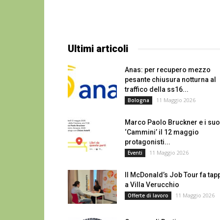
Ultimi articoli
Anas: per recupero mezzo
pesante chiusura notturna al
traffico della ss16...
11 Maggio 2026
Bologna
Marco Paolo Bruckner e i suo
‘Cammini’ il 12 maggio
protagonisti...
11 Maggio 2026
Eventi
Il McDonald’s Job Tour fa tap
a Villa Verucchio
11 Maggio 2026
Offerte di lavoro