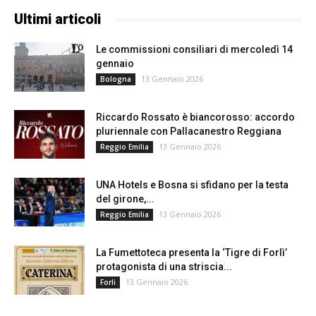
Ultimi articoli
Le commissioni consiliari di mercoledì 14
gennaio
13 Gennaio 2026
Bologna
Riccardo Rossato è biancorosso: accordo
pluriennale con Pallacanestro Reggiana
13 Gennaio 2026
Reggio Emilia
UNA Hotels e Bosna si sfidano per la testa
del girone,...
13 Gennaio 2026
Reggio Emilia
La Fumettoteca presenta la ‘Tigre di Forlì’
protagonista di una striscia...
13 Gennaio 2026
Forli