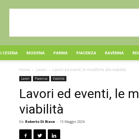
I CESENA
MODENA
PARMA
PIACENZA
RAVENNA
RE
Home
Lavori
Lavori ed eventi, le modifiche alla viabilità
Lavori
Piacenza
Viabilità
Lavori ed eventi, le m
viabilità
Da
Roberto Di Biase
-
13 Maggio 2026