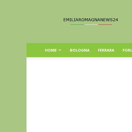
Emilia
Romagna
News
24
HOME
BOLOGNA
FERRARA
FORL