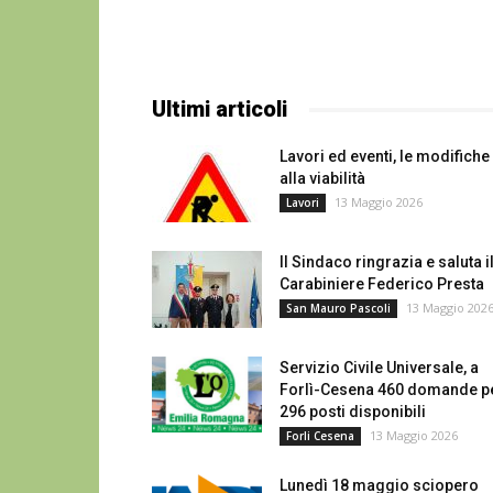
Ultimi articoli
Lavori ed eventi, le modifiche
alla viabilità
13 Maggio 2026
Lavori
Il Sindaco ringrazia e saluta i
Carabiniere Federico Presta
13 Maggio 202
San Mauro Pascoli
Servizio Civile Universale, a
Forlì-Cesena 460 domande p
296 posti disponibili
13 Maggio 2026
Forli Cesena
Lunedì 18 maggio sciopero