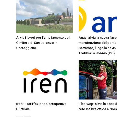
Al via i lavori per l’ampliamento del
Anas: al via la nuova fase 
Cimitero di San Lorenzo in
manutenzione del ponte
Correggiano
Salvatore, lungo la ss 45 
Trebbia” a Bobbio (PC)
Iren – Tariffazione Corrispettiva
FiberCop: al via la posa 
Puntuale
rete in fibra ottica a Noc