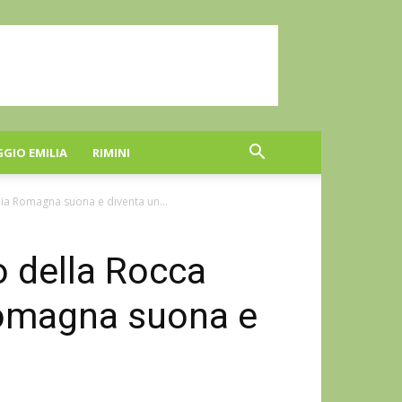
GGIO EMILIA
RIMINI
ilia Romagna suona e diventa un...
o della Rocca
Romagna suona e