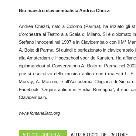
Bio maestro clavicembalista Andrea Chezzi
Andrea Chezzi, nato a Colorno (Parma), ha iniziato gli st
d’orchestra al Teatro alla Scala di Milano. Si è diplomato
Stefano Innocenti nel 1997 e in Clavicembalo con il M° Mar
A. Boito di Parma. Si quindi è perfezionato in clavicembalo
alla Amsterdam e Hogeschool voor de Kunsten. Ha affiancat
diplomandosi al Conservatorio A. Boito di Parma nel 2002 
prassi esecutiva della musica antica con i maestri L. F.
Murray, A. Marcon, e all’Accademia Chigiana di Siena c
Facebook “Organi antichi in Emilia Romagna”; il suo 
Clavicembalo.
www.fontanellato.org
ARTICOLI CORRELATI
ALTRI ARTICOLI DELL'AUTORE