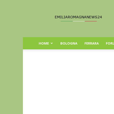
Emilia
Romagna
News
24
HOME
BOLOGNA
FERRARA
FORL