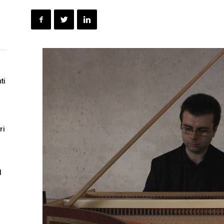
ti
ri
l