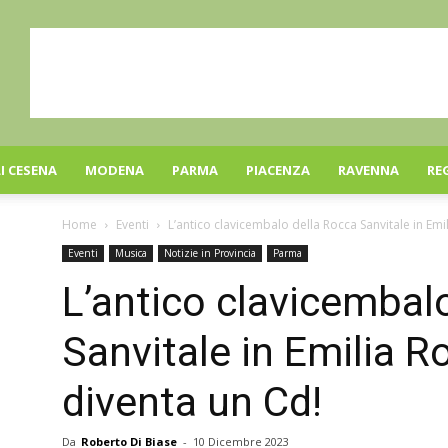
I CESENA
MODENA
PARMA
PIACENZA
RAVENNA
RE
Home
Eventi
L’antico clavicembalo della Rocca Sanvitale in Em
Eventi
Musica
Notizie in Provincia
Parma
L’antico clavicembal
Sanvitale in Emilia 
diventa un Cd!
Da
Roberto Di Biase
-
10 Dicembre 2023