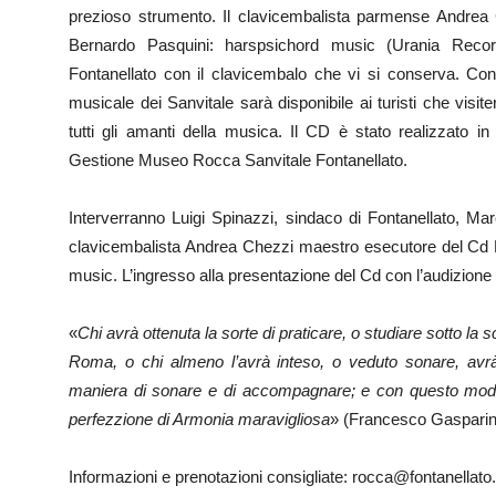
prezioso strumento. Il clavicembalista parmense Andrea
Bernardo Pasquini: harspsichord music (Urania Record
Fontanellato con il clavicembalo che vi si conserva. Con
musicale dei Sanvitale sarà disponibile ai turisti che visite
tutti gli amanti della musica. Il CD è stato realizzato 
Gestione Museo Rocca Sanvitale Fontanellato.
Interverranno Luigi Spinazzi, sindaco di Fontanellato, Mar
clavicembalista Andrea Chezzi maestro esecutore del Cd 
music. L’ingresso alla presentazione del Cd con l’audizione 
«
Chi avrà ottenuta la sorte di praticare, o studiare sotto l
Roma, o chi almeno l’avrà inteso, o veduto sonare, avrà 
maniera di sonare e di accompagnare; e con questo modo
perfezzione di Armonia maravigliosa
» (Francesco Gasparini
Informazioni e prenotazioni consigliate: rocca@fontanellato