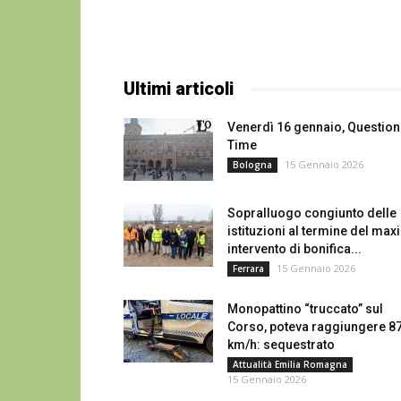
Ultimi articoli
Venerdì 16 gennaio, Question
Time
15 Gennaio 2026
Bologna
Sopralluogo congiunto delle
istituzioni al termine del maxi
intervento di bonifica...
15 Gennaio 2026
Ferrara
Monopattino “truccato” sul
Corso, poteva raggiungere 8
km/h: sequestrato
Attualità Emilia Romagna
15 Gennaio 2026