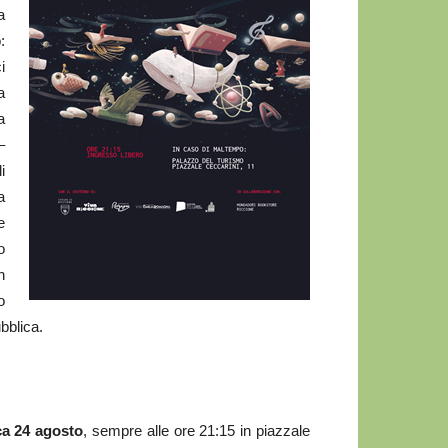
a
:
i
a
a
–
i
a
e
o
n
o
bblica.
a 24 agosto
, sempre alle ore 21:15 in piazzale