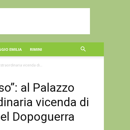
GGIO EMILIA
RIMINI
straordinaria vicenda di...
o”: al Palazzo
dinaria vicenda di
el Dopoguerra