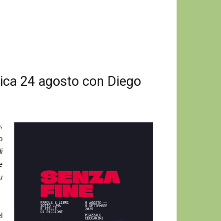
ca 24 agosto con Diego
,
o
i
e
u
l