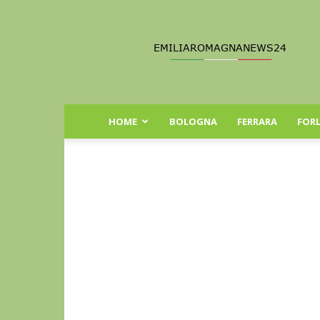
Emilia
Romagna
News
24
HOME
BOLOGNA
FERRARA
FORL