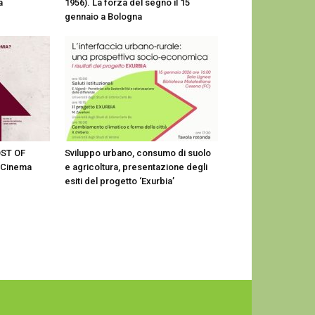
a
1956). La forza del segno il 15
gennaio a Bologna
OST OF
Sviluppo urbano, consumo di suolo
l Cinema
e agricoltura, presentazione degli
esiti del progetto ‘Exurbia’