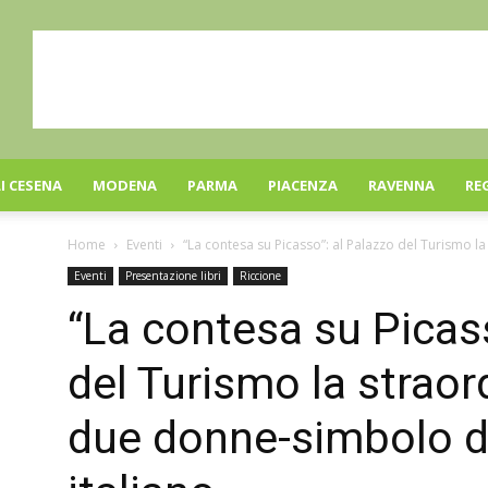
I CESENA
MODENA
PARMA
PIACENZA
RAVENNA
RE
Home
Eventi
“La contesa su Picasso”: al Palazzo del Turismo la 
Eventi
Presentazione libri
Riccione
“La contesa su Picass
del Turismo la straor
due donne-simbolo d