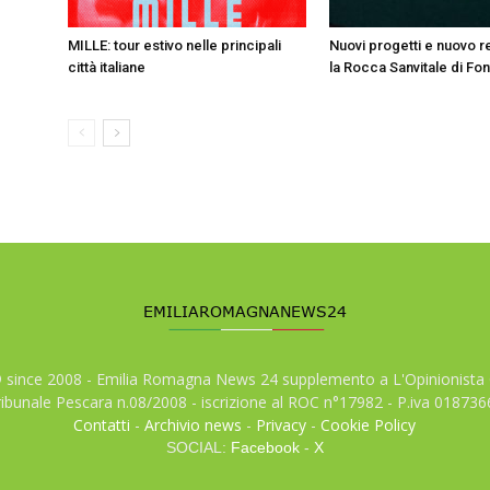
MILLE: tour estivo nelle principali
Nuovi progetti e nuovo r
città italiane
la Rocca Sanvitale di Fon
© since 2008 - Emilia Romagna News 24 supplemento a L'Opinionista 
tribunale Pescara n.08/2008 - iscrizione al ROC n°17982 - P.iva 01873
Contatti
-
Archivio news
-
Privacy
-
Cookie Policy
SOCIAL:
Facebook
-
X