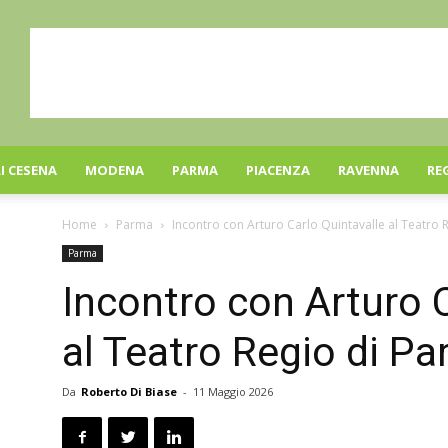
I CESENA
MODENA
PARMA
PIACENZA
RAVENNA
RE
Home
Parma
Incontro con Arturo Carlo Quintavalle al Teatro 
Parma
Incontro con Arturo 
al Teatro Regio di P
Da
Roberto Di Biase
-
11 Maggio 2026