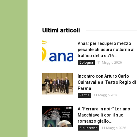
Ultimi articoli
Anas: per recupero mezzo
pesante chiusura notturna al
traffico della ss16...
11 Maggio 2026
Bologna
Incontro con Arturo Carlo
Quintavalle al Teatro Regio di
Parma
11 Maggio 2026
Parma
A “Ferrara in noir” Loriano
Macchiavelli con il suo
romanzo giallo...
11 Maggio 2026
Biblioteche