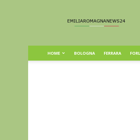
Emilia
Romagna
News
24
HOME
BOLOGNA
FERRARA
FORL