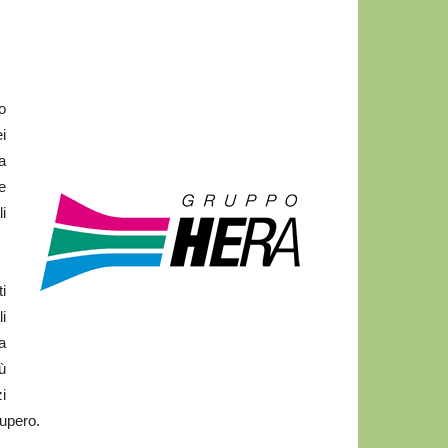
o
i
a
e
i
i
i
a
ù
i
cupero.