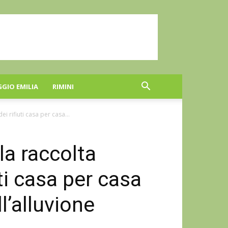
GGIO EMILIA
RIMINI
i rifiuti casa per casa...
la raccolta
uti casa per casa
ll’alluvione