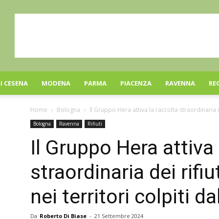
I CESENA
MODENA
PARMA
PIACENZA
RAVENNA
RE
Home
Bologna
Il Gruppo Hera attiva la raccolta straordinaria de
Bologna
Ravenna
Rifiuti
Il Gruppo Hera attiva 
straordinaria dei rifi
nei territori colpiti da
Da
Roberto Di Biase
-
21 Settembre 2024