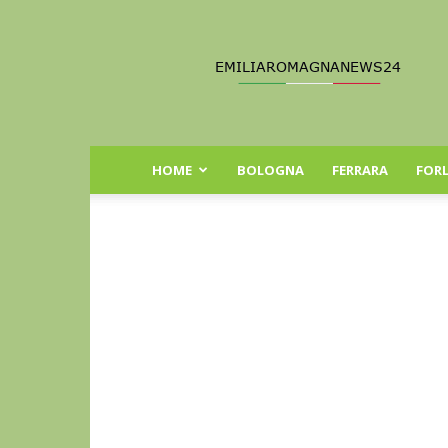
Emilia
Romagna
News
24
HOME
BOLOGNA
FERRARA
FORL