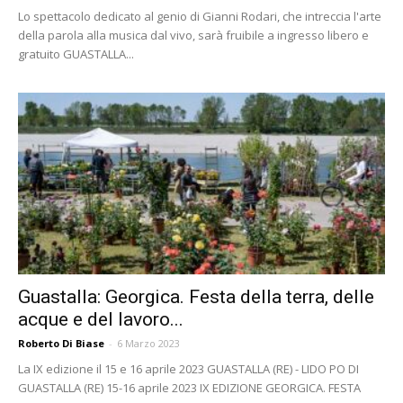
Lo spettacolo dedicato al genio di Gianni Rodari, che intreccia l'arte
della parola alla musica dal vivo, sarà fruibile a ingresso libero e
gratuito GUASTALLA...
Guastalla: Georgica. Festa della terra, delle
acque e del lavoro...
Roberto Di Biase
-
6 Marzo 2023
La IX edizione il 15 e 16 aprile 2023 GUASTALLA (RE) - LIDO PO DI
GUASTALLA (RE) 15-16 aprile 2023 IX EDIZIONE GEORGICA. FESTA