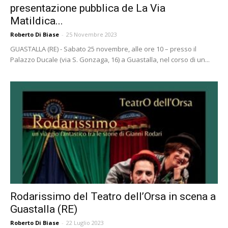
presentazione pubblica de La Via
Matildica...
Roberto Di Biase
-
25 Novembre 2023
GUASTALLA (RE) - Sabato 25 novembre, alle ore 10 – presso il
Palazzo Ducale (via S. Gonzaga, 16) a Guastalla, nel corso di un...
Rodarissimo del Teatro dell’Orsa in scena a
Guastalla (RE)
Roberto Di Biase
-
22 Luglio 2023