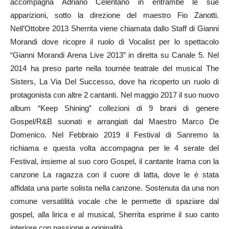
accompagna Adriano Celentano in entrambe le sue
apparizioni, sotto la direzione del maestro Fio Zanotti.
Nell’Ottobre 2013 Sherrita viene chiamata dallo Staff di Gianni
Morandi dove ricopre il ruolo di Vocalist per lo spettacolo
“Gianni Morandi Arena Live 2013” in diretta su Canale 5. Nel
2014 ha preso parte nella tournée teatrale del musical The
Sisters, La Via Del Successo, dove ha ricoperto un ruolo di
protagonista con altre 2 cantanti. Nel maggio 2017 il suo nuovo
album “Keep Shining” collezioni di 9 brani di genere
Gospel/R&B suonati e arrangiati dal Maestro Marco De
Domenico. Nel Febbraio 2019 il Festival di Sanremo la
richiama e questa volta accompagna per le 4 serate del
Festival, insieme al suo coro Gospel, il cantante Irama con la
canzone La ragazza con il cuore di latta, dove le è stata
affidata una parte solista nella canzone. Sostenuta da una non
comune versatilità vocale che le permette di spaziare dal
gospel, alla lirica e al musical, Sherrita esprime il suo canto
interiore con passione e originalità.