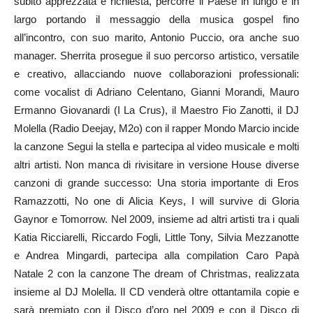
subito apprezzata e richiesta, percorre il Paese in lungo e in
largo portando il messaggio della musica gospel fino
all’incontro, con suo marito, Antonio Puccio, ora anche suo
manager. Sherrita prosegue il suo percorso artistico, versatile
e creativo, allacciando nuove collaborazioni professionali:
come vocalist di Adriano Celentano, Gianni Morandi, Mauro
Ermanno Giovanardi (I La Crus), il Maestro Fio Zanotti, il DJ
Molella (Radio Deejay, M2o) con il rapper Mondo Marcio incide
la canzone Segui la stella e partecipa al video musicale e molti
altri artisti. Non manca di rivisitare in versione House diverse
canzoni di grande successo: Una storia importante di Eros
Ramazzotti, No one di Alicia Keys, I will survive di Gloria
Gaynor e Tomorrow. Nel 2009, insieme ad altri artisti tra i quali
Katia Ricciarelli, Riccardo Fogli, Little Tony, Silvia Mezzanotte
e Andrea Mingardi, partecipa alla compilation Caro Papà
Natale 2 con la canzone The dream of Christmas, realizzata
insieme al DJ Molella. Il CD venderà oltre ottantamila copie e
sarà premiato con il Disco d’oro nel 2009 e con il Disco di