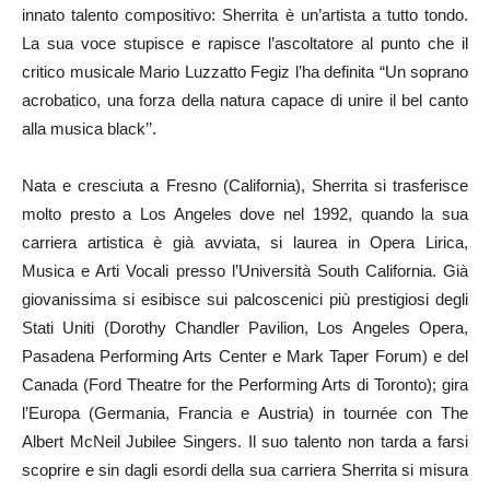
innato talento compositivo: Sherrita è un’artista a tutto tondo.
La sua voce stupisce e rapisce l’ascoltatore al punto che il
critico musicale Mario Luzzatto Fegiz l’ha definita “Un soprano
acrobatico, una forza della natura capace di unire il bel canto
alla musica black’’.
Nata e cresciuta a Fresno (California), Sherrita si trasferisce
molto presto a Los Angeles dove nel 1992, quando la sua
carriera artistica è già avviata, si laurea in Opera Lirica,
Musica e Arti Vocali presso l’Università South California. Già
giovanissima si esibisce sui palcoscenici più prestigiosi degli
Stati Uniti (Dorothy Chandler Pavilion, Los Angeles Opera,
Pasadena Performing Arts Center e Mark Taper Forum) e del
Canada (Ford Theatre for the Performing Arts di Toronto); gira
l’Europa (Germania, Francia e Austria) in tournée con The
Albert McNeil Jubilee Singers. Il suo talento non tarda a farsi
scoprire e sin dagli esordi della sua carriera Sherrita si misura