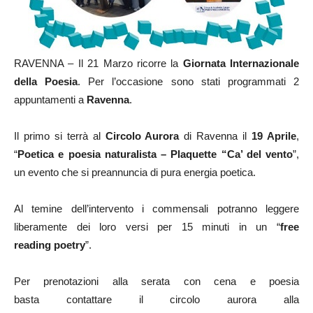
RAVENNA – Il 21 Marzo ricorre la
Giornata Internazionale
della Poesia
. Per l’occasione sono stati programmati 2
appuntamenti a
Ravenna
.
Il primo si terrà
al
Circolo Aurora
di Ravenna il
19 Aprile
,
“
Poetica e poesia naturalista – Plaquette “Ca’ del vento
”
,
un evento che si preannuncia di pura energia poetica.
A
l temine dell’intervento i commensali potranno leg
gere
liberamente dei loro versi per 15 minuti in un “
free
reading
poetry
”.
Per
prenotazioni
alla serata
con
cena
e poesia
basta
contattare il circolo aurora alla