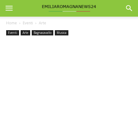
Home
Eventi
Arte
Eventi
Arte
Bagnacavallo
Musica