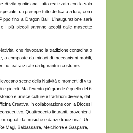
 di vita quotidiana, tutto realizzato con la sola
speciale: un presepe tutto dedicato a loro, con i
 Pippo fino a Dragon Ball. L’inaugurazione sarà
e i più piccoli saranno accolti dalle mascotte
atività, che rievocano la tradizione contadina o
re, o composte da miriadi di meccanismi mobili,
rfino teatralizzate da figuranti in costume.
 rievocano scene della Natività e momenti di vita
i e piccoli. Ma l’evento più grande è quello del 6
torico e unisce culture e tradizioni diverse, dal
ficina Creativa, in collaborazione con la Diocesi
consecutivo. Quattrocento figuranti, provenienti
accompagnati da musiche e danze tradizionali. Un
i Re Magi, Baldassarre, Melchiorre e Gasparre,