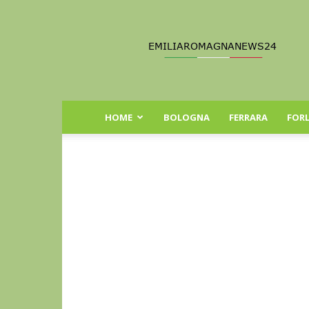
Emilia
Romagna
News
24
HOME
BOLOGNA
FERRARA
FORL