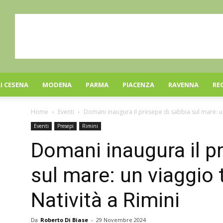
I CESENA
MODENA
PARMA
PIACENZA
RAVENNA
RE
Home
Eventi
Domani inaugura il presepe di sabbia sul mare: un 
Eventi
Presepi
Rimini
Domani inaugura il p
sul mare: un viaggio t
Natività a Rimini
Da
Roberto Di Biase
-
29 Novembre 2024