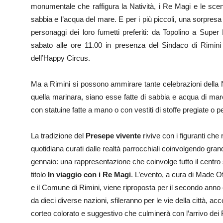
monumentale che raffigura la Natività, i Re Magi e le scene
sabbia e l’acqua del mare. E per i più piccoli, una sorpresa 
personaggi dei loro fumetti preferiti: da Topolino a Super
sabato alle ore 11.00 in presenza del Sindaco di Rimini 
dell’Happy Circus.
Ma a Rimini si possono ammirare tante celebrazioni della N
quella marinara, siano esse fatte di sabbia e acqua di ma
con statuine fatte a mano o con vestiti di stoffe pregiate o pe
La tradizione del
Presepe vivente
rivive con i figuranti che
quotidiana curati dalle realtà parrocchiali coinvolgendo grand
gennaio: una rappresentazione che coinvolge tutto il centro s
titolo
In viaggio con i Re Magi
. L’evento, a cura di Made Of
e il Comune di Rimini, viene riproposta per il secondo anno 
da dieci diverse nazioni, sfileranno per le vie della città, 
corteo colorato e suggestivo che culminerà con l’arrivo de