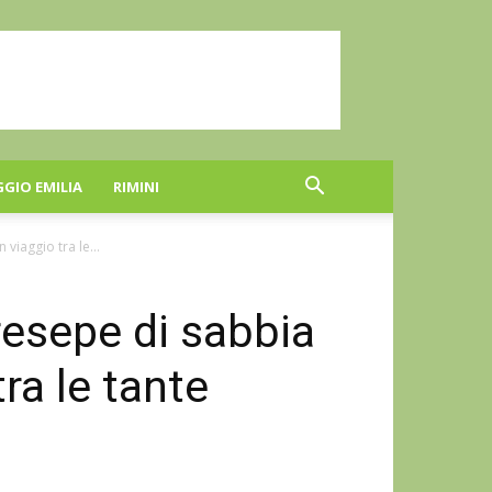
GGIO EMILIA
RIMINI
viaggio tra le...
resepe di sabbia
ra le tante