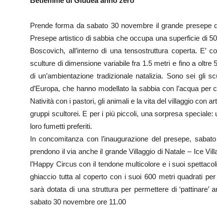
Betlemme di Giudea anno zero
Prende forma da sabato 30 novembre il grande presepe di 
Presepe artistico di sabbia che occupa una superficie di 500
Boscovich, all’interno di una tensostruttura coperta. E’ c
sculture di dimensione variabile fra 1.5 metri e fino a oltre 
di un’ambientazione tradizionale natalizia. Sono sei gli sc
d’Europa, che hanno modellato la sabbia con l’acqua per c
Natività con i pastori, gli animali e la vita del villaggio con
gruppi scultorei. E per i più piccoli, una sorpresa speciale:
loro fumetti preferiti.
In concomitanza con l’inaugurazione del presepe, sabat
prendono il via anche il grande Villaggio di Natale – Ice Vil
l’Happy Circus con il tendone multicolore e i suoi spettacoli
ghiaccio tutta al coperto con i suoi 600 metri quadrati per
sarà dotata di una struttura per permettere di ‘pattinare’
sabato 30 novembre ore 11.00