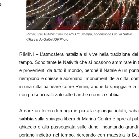
e
Rimini; 23/11/2024: Comune RN Uff Stampa, accensione Luci di Natale
©Riccardo Gallini /GRPhoto
RIMINI – L’atmosfera natalizia si vive nella tradizione de
tempo. Sono tante le Natività che si possono ammirare in tutta
e provenienti da tutto il mondo, perché il Natale è un pont
riempiono le chiese e adornano i monumenti della città, co
in una città balneare come Rimini, anche la spiaggia e la D
con presepi realizzati sulle barche o con la sabbia.
A dare un tocco di magia in più alla spiaggia, infatti, s
sabbia
sulla spiaggia libera di Marina Centro e apre al pubb
ghiaccio e alla passeggiata sulle dune, incantando grandi e
portano indietro nel tempo, ricreando con maestria la Be