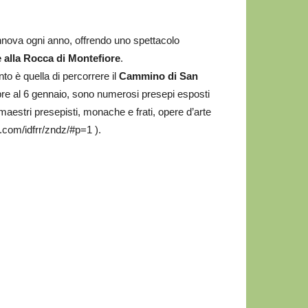
rinnova ogni anno, offrendo uno spettacolo
 alla Rocca di Montefiore
.
nto è quella di percorrere il
Cammino di San
mbre al 6 gennaio, sono numerosi presepi esposti
 maestri presepisti, monache e frati, opere d’arte
5.com/idfrr/zndz/#p=1 ).