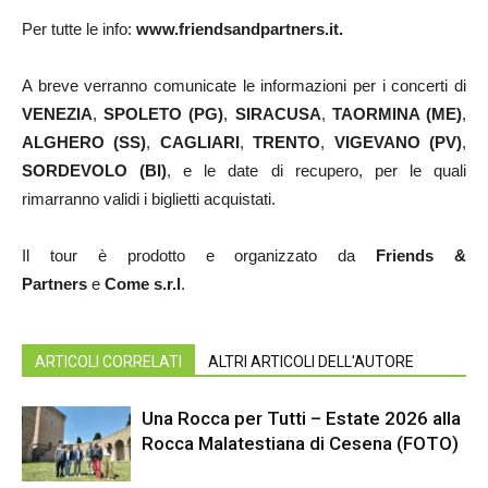
Per tutte le info:
www.friendsandpartners.it
.
A breve verranno comunicate le informazioni per i concerti di
VENEZIA
,
SPOLETO (PG)
,
SIRACUSA
,
TAORMINA (ME)
,
ALGHERO (SS)
,
CAGLIARI
,
TRENTO
,
VIGEVANO (PV)
,
SORDEVOLO
(BI)
, e le date di recupero, per le quali
rimarranno validi i biglietti acquistati.
Il tour è prodotto e organizzato da
Friends &
Partners
e
Come s.r.l
.
ARTICOLI CORRELATI
ALTRI ARTICOLI DELL'AUTORE
Una Rocca per Tutti – Estate 2026 alla
Rocca Malatestiana di Cesena (FOTO)