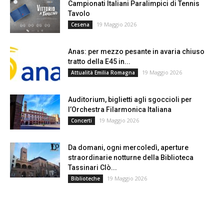
Campionati Italiani Paralimpici di Tennis
Tavolo
19 Maggio 2026
Cesena
Anas: per mezzo pesante in avaria chiuso
tratto della E45 in...
19 Maggio 2026
Attualità Emilia Romagna
Auditorium, biglietti agli sgoccioli per
l’Orchestra Filarmonica Italiana
19 Maggio 2026
Concerti
Da domani, ogni mercoledì, aperture
straordinarie notturne della Biblioteca
Tassinari Clò...
19 Maggio 2026
Biblioteche