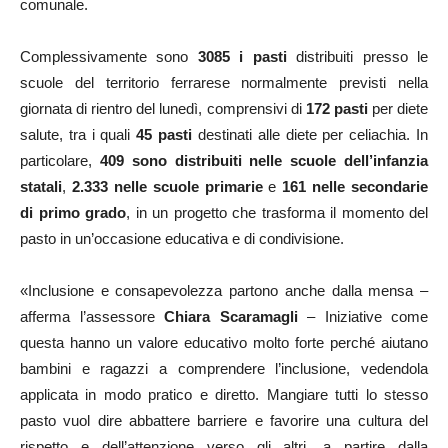
comunale.
Complessivamente sono
3085 i pasti
distribuiti presso le
scuole del territorio ferrarese normalmente previsti nella
giornata di rientro del lunedì, comprensivi di
172 pasti
per diete
salute, tra i quali
45 pasti
destinati alle diete per celiachia. In
particolare,
409
sono distribuiti
nelle scuole dell’infanzia
statali
,
2.333 nelle scuole primarie
e
161 nelle secondarie
di primo grado
, in un progetto che trasforma il momento del
pasto in un’occasione educativa e di condivisione.
«Inclusione e consapevolezza partono anche dalla mensa –
afferma l’assessore
Chiara Scaramagli
– Iniziative come
questa hanno un valore educativo molto forte perché aiutano
bambini e ragazzi a comprendere l’inclusione, vedendola
applicata in modo pratico e diretto. Mangiare tutti lo stesso
pasto vuol dire abbattere barriere e favorire una cultura del
rispetto e dell’attenzione verso gli altri, a partire dalla