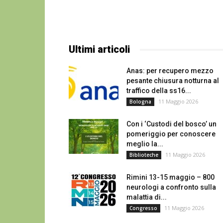
Ultimi articoli
Anas: per recupero mezzo
pesante chiusura notturna al
traffico della ss16...
11 Maggio 2026
Bologna
Con i ‘Custodi del bosco’ un
pomeriggio per conoscere
meglio la...
11 Maggio 2026
Biblioteche
Rimini 13-15 maggio – 800
neurologi a confronto sulla
malattia di...
11 Maggio 2026
Congresso