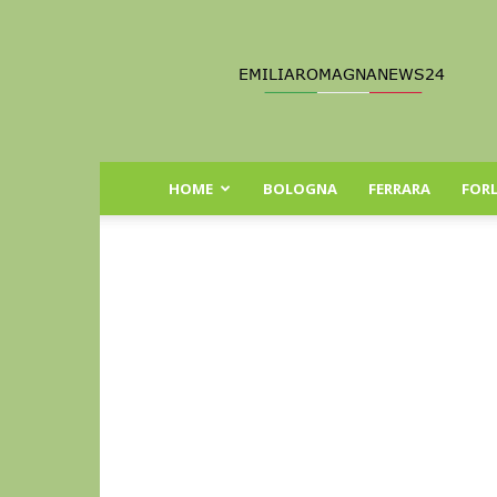
Emilia
Romagna
News
24
HOME
BOLOGNA
FERRARA
FORL