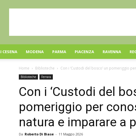
I CESENA
MODENA
PARMA
PIACENZA
RAVENNA
RE
Home
Biblioteche
Con i ‘Custodi del bosco’ un pomeriggio per
Biblioteche
Ferrara
Con i ‘Custodi del bo
pomeriggio per cono
natura e imparare a 
Da
Roberto Di Biase
-
11 Maggio 2026