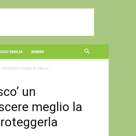
GGIO EMILIA
RIMINI
 conoscere meglio la natura...
sco’ un
scere meglio la
proteggerla