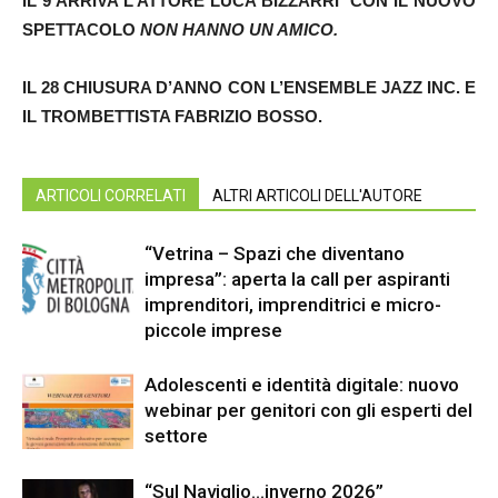
IL 9 ARRIVA L’ATTORE LUCA BIZZARRI
CON IL NUOVO
SPETTACOLO
NON HANNO UN AMICO.
IL 28 CHIUSURA D’ANNO CON L’ENSEMBLE JAZZ INC.
E
IL TROMBETTISTA FABRIZIO BOSSO.
ARTICOLI CORRELATI
ALTRI ARTICOLI DELL'AUTORE
“Vetrina – Spazi che diventano
impresa”: aperta la call per aspiranti
imprenditori, imprenditrici e micro-
piccole imprese
Adolescenti e identità digitale: nuovo
webinar per genitori con gli esperti del
settore
“Sul Naviglio…inverno 2026”