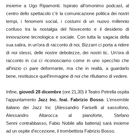
insieme a Ugo Ripamonti. Ispirato all’omonimo podcast, al
centro dello spettacolo c’è la comunicazione politica dei nostri
tempi, i fenomeni social, i costumi di un nuovo millennio
confuso tra la nostalgia del Novecento e il desiderio di
innovazione tecnologica e sociale. Con tutta la sagacia della
sua satira, in un’ora di racconto di noi, Bizzarri ci porta a ridere
di noi stessi, delle nostre debolezze, dei nostri tic. Un’ora di
racconto in cui ci riconosciamo come in uno specchio che
all’inizio ci pare deformante, ma che in realtà, a guardarlo
bene, restituisce quell’immagine di noi che rifiutiamo di vedere.
Infine,
giovedì 28 dicembre
(ore 21,30) il Teatro Petrella ospita
l’appuntamento
Jazz Inc. feat. Fabrizio Bosso
. L’ensemble
italiano dei Jazz Inc (Alessandro Fariselli al sassofono,
Alessandro Altarocca al pianoforte, Stefano
Senni contrabbasso, Fabio Nobile alla batteria) sarà insieme
ad un ospite d’eccezione, il trombettista Fabrizio Bosso.