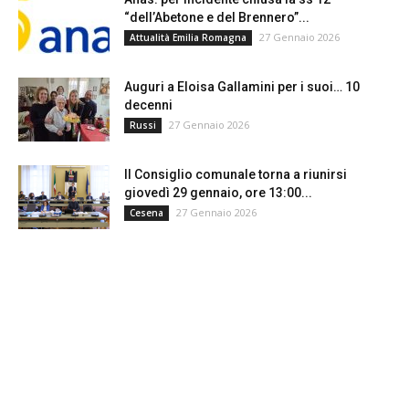
“dell’Abetone e del Brennero”...
27 Gennaio 2026
Attualità Emilia Romagna
Auguri a Eloisa Gallamini per i suoi… 10
decenni
27 Gennaio 2026
Russi
Il Consiglio comunale torna a riunirsi
giovedì 29 gennaio, ore 13:00...
27 Gennaio 2026
Cesena