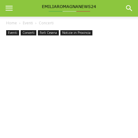
Home
Eventi
Concerti
Eventi
Concerti
Forli Cesena
Notizie in Provincia