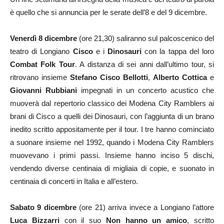
è quello che si annuncia per le serate dell’8 e del 9 dicembre.
Venerdì 8 dicembre
(ore 21,30) saliranno sul palcoscenico del
teatro di Longiano
Cisco
e i
Dinosauri
con la tappa del loro
Combat Folk Tour
. A distanza di sei anni dall’ultimo tour, si
ritrovano insieme
Stefano Cisco Bellotti
,
Alberto Cottica
e
Giovanni Rubbiani
impegnati in un concerto acustico che
muoverà dal repertorio classico dei Modena City Ramblers ai
brani di Cisco a quelli dei Dinosauri, con l’aggiunta di un brano
inedito scritto appositamente per il tour. I tre hanno cominciato
a suonare insieme nel 1992, quando i Modena City Ramblers
muovevano i primi passi. Insieme hanno inciso 5 dischi,
vendendo diverse centinaia di migliaia di copie, e suonato in
centinaia di concerti in Italia e all’estero.⠀
Sabato 9 dicembre
(ore 21) arriva invece a Longiano l’attore
Luca Bizzarri
con il suo
Non hanno un amico
, scritto