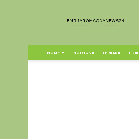
Emilia
Romagna
News
24
HOME
BOLOGNA
FERRARA
FORL