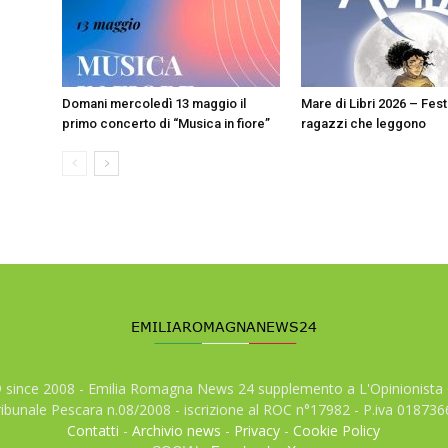
Domani mercoledì 13 maggio il
Mare di Libri 2026 – Fest
primo concerto di “Musica in fiore”
ragazzi che leggono
© since 2008 - Emilia Romagna News 24 supplemento a L'Opinionista 
tribunale Pescara n.08/2008 - iscrizione al ROC n°17982 - P.iva 01873
Contatti
-
Archivio news
-
Privacy
-
Cookie Policy