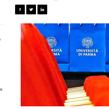
5
co: