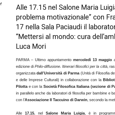
e!
Alle 17.15 nel Salone Maria Luigia
problema motivazionale” con Fra
17 nella Sala Paciaudi il laborat
“Mettersi al mondo: cura dell’am
Luca Mori
PARMA – Ultimo appuntamento
mercoledì 13 maggio
a
edizione di
Philo-diffusione. Itinerari filosofici per la città
, ra
organizzata
dall’Università di Parma
(Unità di Filosofia d
e delle Imprese Culturali) in collaborazione con la
Biblio
Pilotta
e con la
Società Filosofica Italiana (sezione di 
in parallelo anche da laboratori di filosofia per bambine e
con l’
Associazione Il Taccuino di Darwin
, secondo la met
Alle
17.15
, nel
Salone Maria Luigia
, è in programm