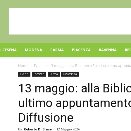
I CESENA
MODENA
PARMA
PIACENZA
RAVENNA
RE
Home
Eventi
13 maggio: alla Biblioteca Palatina ultimo appunt
Eventi
Incontri
Parma
Università
13 maggio: alla Bibli
ultimo appuntamento 
Diffusione
Da
Roberto Di Biase
-
12 Maggio 2026