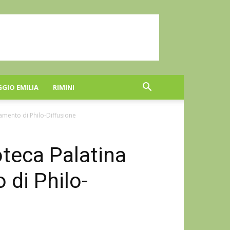
GGIO EMILIA
RIMINI
amento di Philo-Diffusione
oteca Palatina
di Philo-