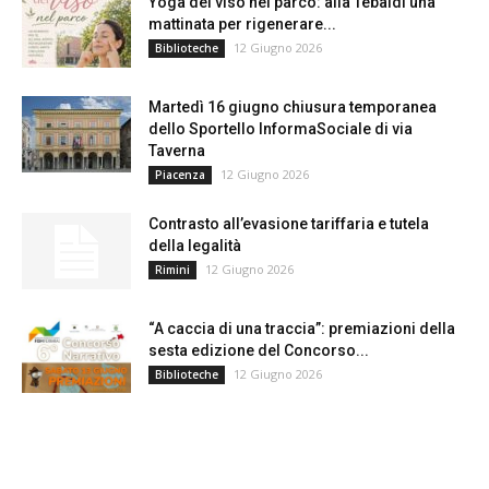
Yoga del viso nel parco: alla Tebaldi una
mattinata per rigenerare...
12 Giugno 2026
Biblioteche
Martedì 16 giugno chiusura temporanea
dello Sportello InformaSociale di via
Taverna
12 Giugno 2026
Piacenza
Contrasto all’evasione tariffaria e tutela
della legalità
12 Giugno 2026
Rimini
“A caccia di una traccia”: premiazioni della
sesta edizione del Concorso...
12 Giugno 2026
Biblioteche