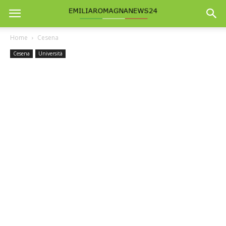
Home
Cesena
Cesena
Università