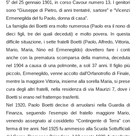
5” del 25 gennaio 1901, in corso Cavour numero 13. I genitori
sono “Giuseppe di Pietro, di anni trentatré, sartore” e “Vicenzi
Ermenegilda del fu Paolo, donna di casa”.
La famiglia dei Boetti era molto numerosa (Paolo era il nono di
dieci figli, tre dei quali deceduti) e molto povera. In questa
difficile situazione, i sette fratelli Boetti (Paolo, Alfredo, Vittoria,
Mario, Maria, Nino ed Ermenegildo) dovettero fare i conti
anche con la prematura scomparsa della mamma, deceduta
nel 1904 a causa di una polmonite, a soli 37 anni. Il figlio più
piccolo, Ermenegildo, venne accolto dall’Orfanotrofio di Finale,
mentre la maggiore Vittoria, insieme alla sorella Maria, si prese
cura degli altri fratelli, nella residenza di via Maurizi 7, dove i
Boetti si erano nel frattempo trasferiti.
Nel 1920, Paolo Boetti decise di arruolarsi nella Guardia di
Finanza, seguendo l’esempio del fratello maggiore Mario,
venendo assegnato al cosiddetto “Contingente di Terra” con
ferma di tre anni. Nel 1925 fu ammesso alla Scuola Sottufficiali