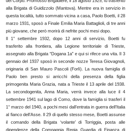
del Corpo. Promosso Brigadiere, il 18 agosto 1929, fu trasferito
alla Brigata di Guidizzolo (Mantova). Mentre era in servizio in
questa località, tutto sommato vicina a casa, Paolo Boetti, il 28
marzo 1931, sposò a Finale Emilia Maria Battaglioli, di tre anni
più giovane, che però morirà di nefrite pochi mesi dopo.
Il 1° settembre 1932, dopo 12 anni di servizio, Boetti fu
trasferito alla frontiera, alla Legione territoriale di Trieste,
assegnato alla Brigata “Dogana 1a” e qui si rifece una vita. Il 3
gennaio del 1937 sposò in seconde nozze Teresa Giovagnoli,
originaria di San Mauro Pascoli (Forlì). La nuova famiglia di
Paolo ben presto si arricchì della presenza della figlia
primogenita Maria Grazia, nata a Trieste il 13 aprile del 1938.
La secondogenita, Anna Maria, verrà invece alla luce il 4
settembre 1941 sul lago di Como, dove la famiglia si trasferì il
1° marzo del 1940, a pochi mesi dall’entrata in guerra dell’Italia
al fianco dell’Asse. Il 29 di quello stesso mese, Boetti assunse
il comando della Brigata ‘volante’ di Torriggia, posta alle
dipendenze della Compagnia Regia Guardia di Finanza di