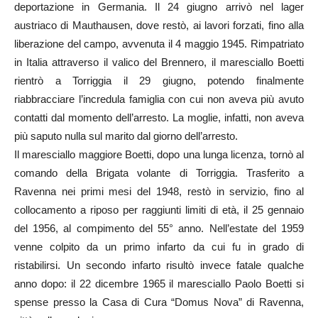
deportazione in Germania. Il 24 giugno arrivò nel lager
austriaco di Mauthausen, dove restò, ai lavori forzati, fino alla
liberazione del campo, avvenuta il 4 maggio 1945. Rimpatriato
in Italia attraverso il valico del Brennero, il maresciallo Boetti
rientrò a Torriggia il 29 giugno, potendo finalmente
riabbracciare l’incredula famiglia con cui non aveva più avuto
contatti dal momento dell’arresto. La moglie, infatti, non aveva
più saputo nulla sul marito dal giorno dell’arresto.
Il maresciallo maggiore Boetti, dopo una lunga licenza, tornò al
comando della Brigata volante di Torriggia. Trasferito a
Ravenna nei primi mesi del 1948, restò in servizio, fino al
collocamento a riposo per raggiunti limiti di età, il 25 gennaio
del 1956, al compimento del 55° anno. Nell’estate del 1959
venne colpito da un primo infarto da cui fu in grado di
ristabilirsi. Un secondo infarto risultò invece fatale qualche
anno dopo: il 22 dicembre 1965 il maresciallo Paolo Boetti si
spense presso la Casa di Cura “Domus Nova” di Ravenna,