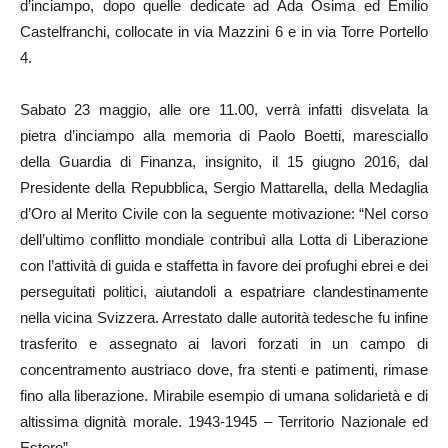
d’inciampo, dopo quelle dedicate ad Ada Osima ed Emilio
Castelfranchi, collocate in via Mazzini 6 e in via Torre Portello
4.
Sabato 23 maggio, alle ore 11.00, verrà infatti disvelata la
pietra d’inciampo alla memoria di Paolo Boetti, maresciallo
della Guardia di Finanza, insignito, il 15 giugno 2016, dal
Presidente della Repubblica, Sergio Mattarella, della Medaglia
d’Oro al Merito Civile con la seguente motivazione: “Nel corso
dell’ultimo conflitto mondiale contribuì alla Lotta di Liberazione
con l’attività di guida e staffetta in favore dei profughi ebrei e dei
perseguitati politici, aiutandoli a espatriare clandestinamente
nella vicina Svizzera. Arrestato dalle autorità tedesche fu infine
trasferito e assegnato ai lavori forzati in un campo di
concentramento austriaco dove, fra stenti e patimenti, rimase
fino alla liberazione. Mirabile esempio di umana solidarietà e di
altissima dignità morale. 1943-1945 – Territorio Nazionale ed
Estero”.